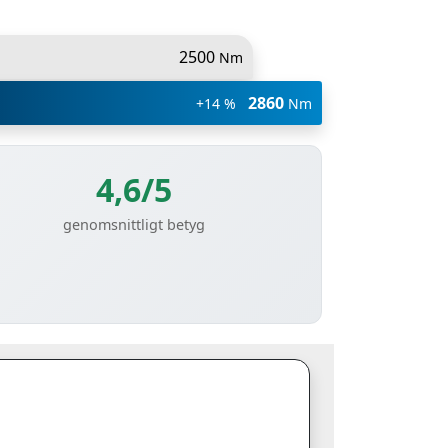
2500
Nm
2860
+14 %
Nm
4,6/5
genomsnittligt betyg