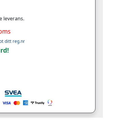
e leverans.
moms
ot ditt reg.nr
rd!