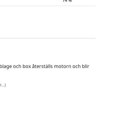
14 %
lage och box återställs motorn och blir
..)