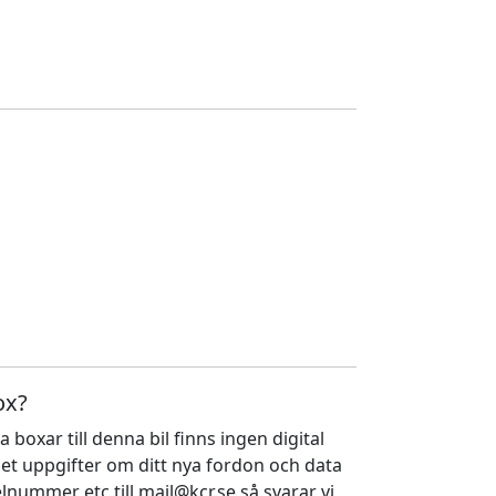
ox?
a boxar till denna bil finns ingen digital
ället uppgifter om ditt nya fordon och data
nummer etc till mail@kcr.se så svarar vi