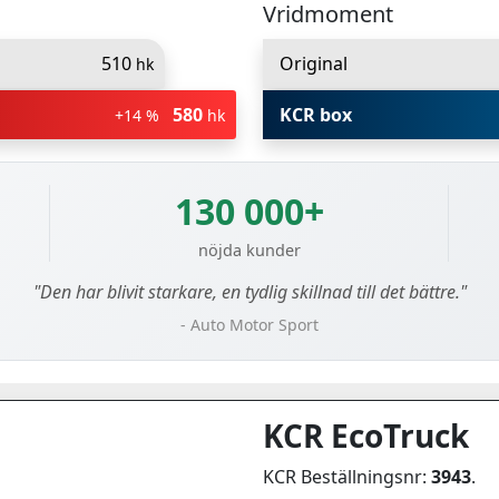
Vridmoment
510
Original
hk
580
KCR box
+14 %
hk
130 000+
nöjda kunder
"Den har blivit starkare, en tydlig skillnad till det bättre."
- Auto Motor Sport
KCR EcoTruck
KCR Beställningsnr:
3943
.