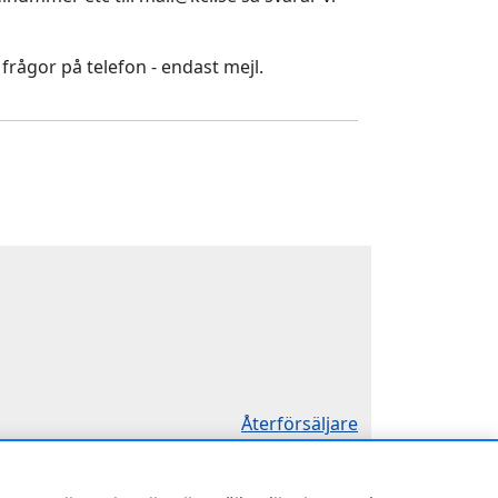
 frågor på telefon - endast mejl.
Återförsäljare
Sök KCR-box
Försäljningsvillkor