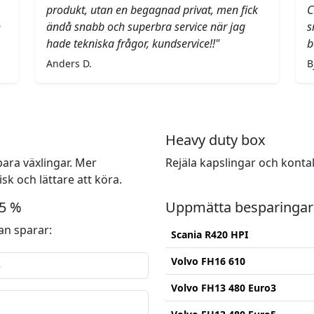
produkt, utan en begagnad privat, men fick
C
h
ändå snabb och superbra service när jag
s
hade tekniska frågor, kundservice!!"
b
Anders D.
B
Heavy duty box
ara växlingar. Mer
Rejäla kapslingar och konta
k och lättare att köra.
15 %
Uppmätta besparingar
n sparar:
Scania R420 HPI
Volvo FH16 610
Volvo FH13 480 Euro3