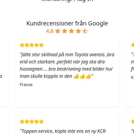
Kundrecensioner från Google
4,6
"Jätte stor skillnad på min Toyota avensis ,bra
"
vrid och starkare ,perfekt när jag ska dra
m
husvagnen … bra beskrivning med bilder hur
f
a
man skulle koppla in den 👍👍👍"
K
Frasse
"Toppen-service, köpte inte ens en ny KCR-
"