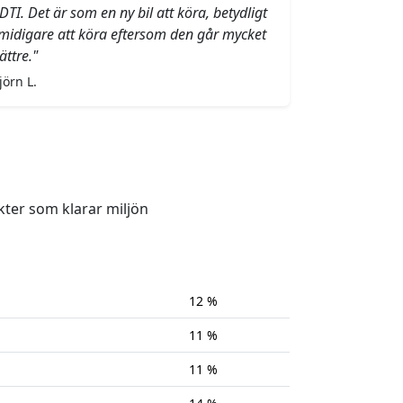
DTI. Det är som en ny bil att köra, betydligt
midigare att köra eftersom den går mycket
ättre."
jörn L.
kter som klarar miljön
12 %
11 %
11 %