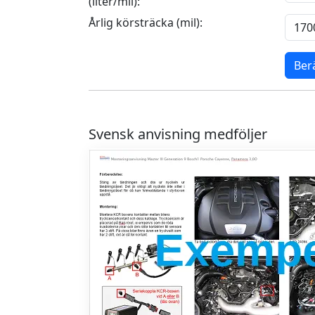
(liter/mil):
Årlig körsträcka (mil):
Ber
Svensk anvisning medföljer