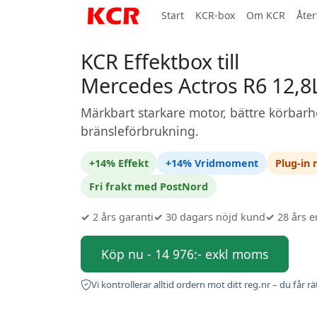
Start
KCR-box
Om KCR
Åter
KCR Effektbox till
Mercedes Actros R6 12,8L
Märkbart starkare motor, bättre körbarh
bränsleförbrukning.
+14% Effekt
+14% Vridmoment
Plug-in
Fri frakt med PostNord
✓
2 års garanti
✓
30 dagars nöjd kund
✓
28 års e
Köp nu - 14 976:- exkl moms
Vi kontrollerar alltid ordern mot ditt reg.nr – du får rä