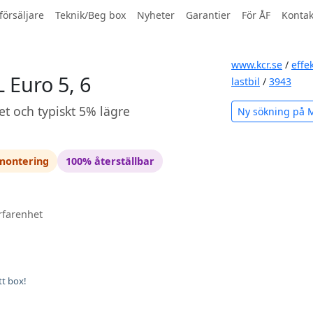
försäljare
Teknik/Beg box
Nyheter
Garantier
För ÅF
Kontak
www.kcr.se
/
effe
 Euro 5, 6
lastbil
/
3943
et och typiskt 5% lägre
Ny sökning på 
 montering
100% återställbar
rfarenhet
tt box!