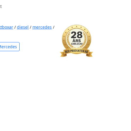
t
ktboxar
/
diesel
/
mercedes
/
Mercedes