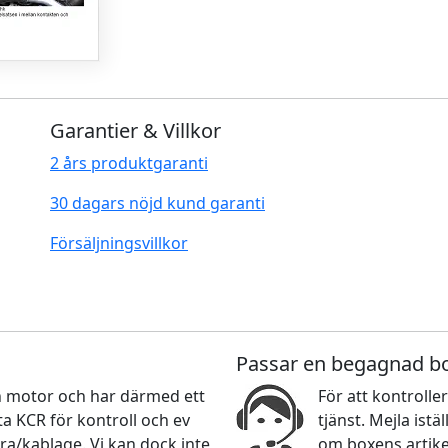
Garantier & Villkor
2 års produktgaranti
30 dagars nöjd kund garanti
Försäljningsvillkor
Passar en begagnad b
nan motor och har därmed ett
För att kontroller
 KCR för kontroll och ev
tjänst. Mejla ist
ra/kablage. Vi kan dock inte
om boxens artikel