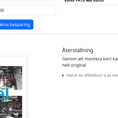
Volvo FH13 480 Euro5
äkna besparing
Återställning
Genom att montera bort kab
helt original
Vad är en effektbox? (Läs mer.