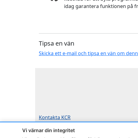
idag garantera funktionen på f
Tipsa en vän
Skicka ett e-mail och tipsa en vän om den
Kontakta KCR
Om KCR
/
Garantier
Vi värnar din integritet
Teknik / Begagnad box