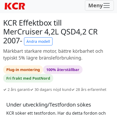
Meny
KCR Effektbox till
MerCruiser 4,2L QSD4,2 CR
2007-
Ändra modell
Märkbart starkare motor, bättre körbarhet och
typiskt 5% lägre bränsleförbrukning.
Plug-in montering
100% återställbar
Fri frakt med PostNord
✓
2 års garanti
✓
30 dagars nöjd kund
✓
28 års erfarenhet
Under utveckling/Testfordon sökes
KCR söker ett testfordon. Har du detta fordon och