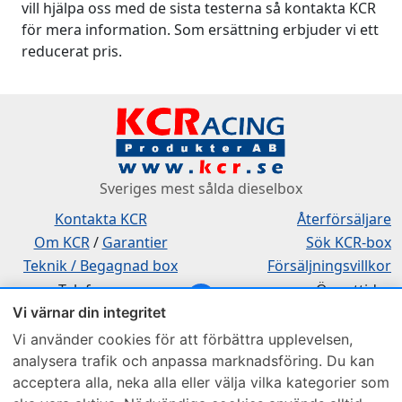
vill hjälpa oss med de sista testerna så kontakta KCR
för mera information. Som ersättning erbjuder vi ett
reducerat pris.
Sveriges mest sålda dieselbox
Kontakta KCR
Återförsäljare
Om KCR
/
Garantier
Sök KCR-box
Teknik / Begagnad box
Försäljningsvillkor
Telefon
Öppettider
Vi värnar din integritet
0515-801 50
Mån-Tor 8:00-16:30
Fredag 8:00-11:30
Vi använder cookies för att förbättra upplevelsen,
analysera trafik och anpassa marknadsföring. Du kan
acceptera alla, neka alla eller välja vilka kategorier som