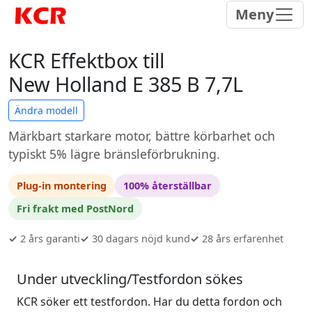
Meny
KCR Effektbox till
New Holland E 385 B 7,7L
Ändra modell
Märkbart starkare motor, bättre körbarhet och
typiskt 5% lägre bränsleförbrukning.
Plug-in montering
100% återställbar
Fri frakt med PostNord
✓
2 års garanti
✓
30 dagars nöjd kund
✓
28 års erfarenhet
Under utveckling/Testfordon sökes
KCR söker ett testfordon. Har du detta fordon och