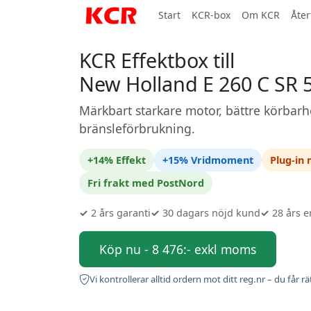
Start
KCR-box
Om KCR
Åter
KCR Effektbox till
New Holland E 260 C SR 
Märkbart starkare motor, bättre körbarh
bränsleförbrukning.
+14% Effekt
+15% Vridmoment
Plug-in
Fri frakt med PostNord
✓
2 års garanti
✓
30 dagars nöjd kund
✓
28 års e
Köp nu - 8 476:- exkl moms
Vi kontrollerar alltid ordern mot ditt reg.nr – du får rä