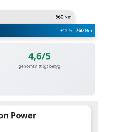
660
Nm
760
+15 %
Nm
4,6/5
genomsnittligt betyg
ion Power