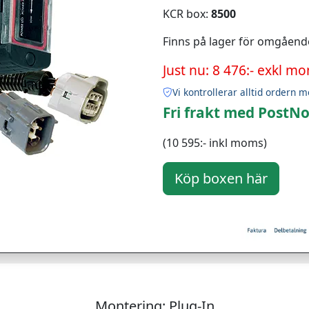
KCR box:
8500
Finns på lager för omgåend
Just nu: 8 476:- exkl m
Vi kontrollerar alltid ordern m
Fri frakt med PostNo
(10 595:- inkl moms)
Montering: Plug-In