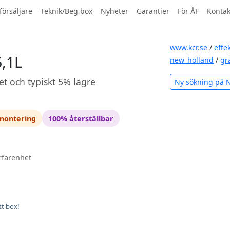
försäljare
Teknik/Beg box
Nyheter
Garantier
För ÅF
Kontak
www.kcr.se
/
effe
5,1L
new_holland
/
gr
et och typiskt 5% lägre
Ny sökning på 
 montering
100% återställbar
rfarenhet
tt box!