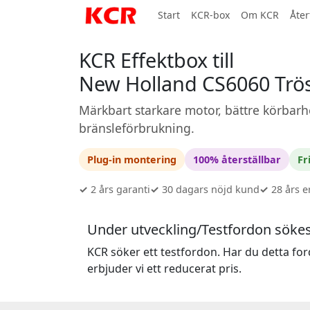
Start
KCR-box
Om KCR
Åter
KCR Effektbox till
New Holland CS6060 Trö
Märkbart starkare motor, bättre körbarh
bränsleförbrukning.
Plug-in montering
100% återställbar
Fr
✓
2 års garanti
✓
30 dagars nöjd kund
✓
28 års e
Under utveckling/Testfordon söke
KCR söker ett testfordon. Har du detta for
erbjuder vi ett reducerat pris.