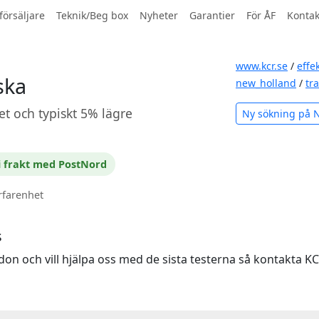
försäljare
Teknik/Beg box
Nyheter
Garantier
För ÅF
Kontak
www.kcr.se
/
effe
ska
new_holland
/
tr
et och typiskt 5% lägre
Ny sökning på 
i frakt med PostNord
rfarenhet
s
don och vill hjälpa oss med de sista testerna så kontakta 