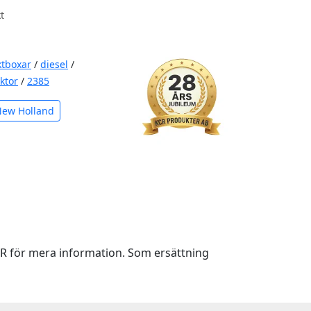
t
ktboxar
/
diesel
/
aktor
/
2385
New Holland
KCR för mera information. Som ersättning