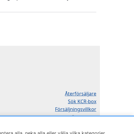
Återförsäljare
Sök KCR-box
Försäljningsvillkor
Öppettider
Mån-Tor 8:00-16:30
ra alla, neka alla eller välja vilka kategorier
Fredag 8:00-11:30