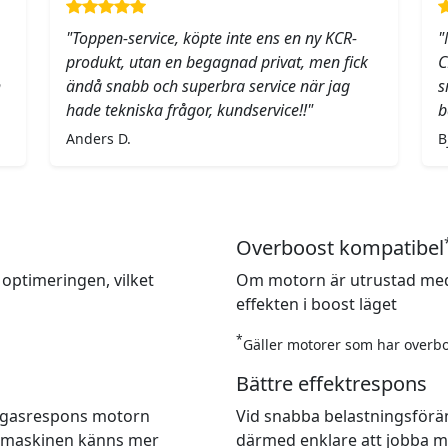
"Toppen-service, köpte inte ens en ny KCR-
"
produkt, utan en begagnad privat, men fick
C
h
ändå snabb och superbra service när jag
s
hade tekniska frågor, kundservice!!"
b
Anders D.
B
Overboost kompatibel
 optimeringen, vilket
Om motorn är utrustad med
effekten i boost läget
*
Gäller motorer som har overbo
Bättre effektrespons
re gasrespons motorn
Vid snabba belastningsförä
t maskinen känns mer
därmed enklare att jobba m