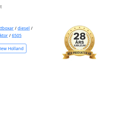
t
ktboxar
/
diesel
/
aktor
/
6505
New Holland