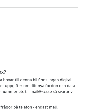
ox?
a boxar till denna bil finns ingen digital
ället uppgifter om ditt nya fordon och data
nummer etc till mail@kcr.se så svarar vi
 frågor på telefon - endast mejl.