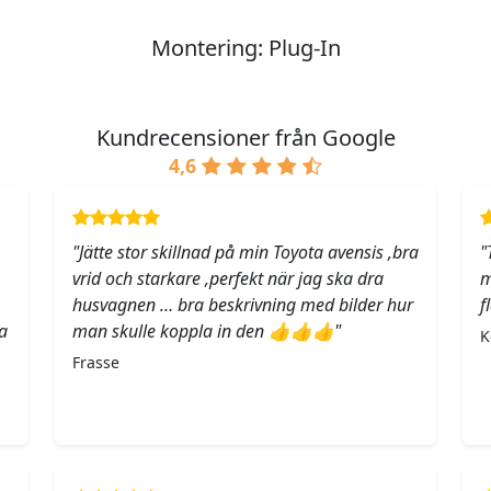
Montering: Plug-In
Kundrecensioner från Google
4,6
"Jätte stor skillnad på min Toyota avensis ,bra
"
vrid och starkare ,perfekt när jag ska dra
m
husvagnen … bra beskrivning med bilder hur
f
a
man skulle koppla in den 👍👍👍"
K
Frasse