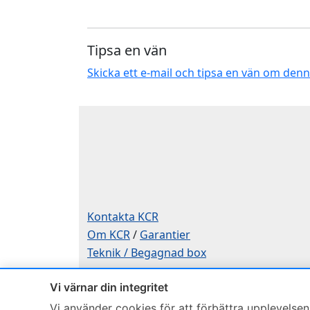
Tipsa en vän
Skicka ett e-mail och tipsa en vän om den
Kontakta KCR
Om KCR
/
Garantier
Teknik / Begagnad box
Telefon
Vi värnar din integritet
0515-801 50
Vi använder cookies för att förbättra upplevelsen,