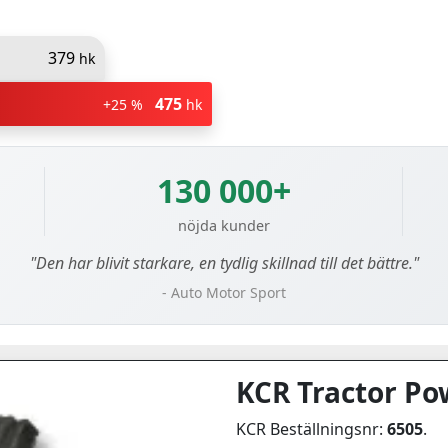
379
hk
475
+25 %
hk
130 000+
nöjda kunder
"Den har blivit starkare, en tydlig skillnad till det bättre."
- Auto Motor Sport
KCR Tractor Po
KCR Beställningsnr:
6505
.