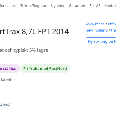
försäljare
Teknik/Beg box
Nyheter
Garantier
För ÅF
Kontak
www.kcr.se
/
effe
tTrax 8,7L FPT 2014-
new_holland
/
tr
Ny sökning på 
et och typiskt 5% lägre
rställbar
Fri frakt med PostNord
rfarenhet
tt box!