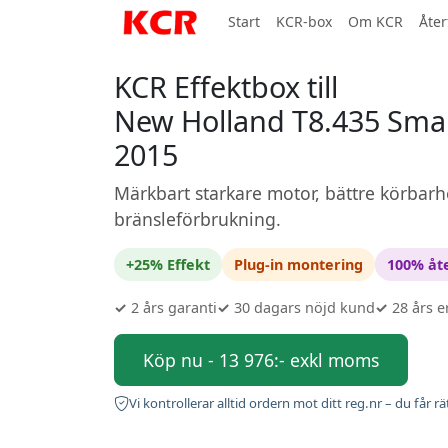
Start
KCR-box
Om KCR
Åter
KCR Effektbox till
New Holland T8.435 Smar
2015
Märkbart starkare motor, bättre körbarh
bränsleförbrukning.
+25% Effekt
Plug-in montering
100% åte
✓
2 års garanti
✓
30 dagars nöjd kund
✓
28 års e
Köp nu - 13 976:- exkl moms
Vi kontrollerar alltid ordern mot ditt reg.nr – du får rä