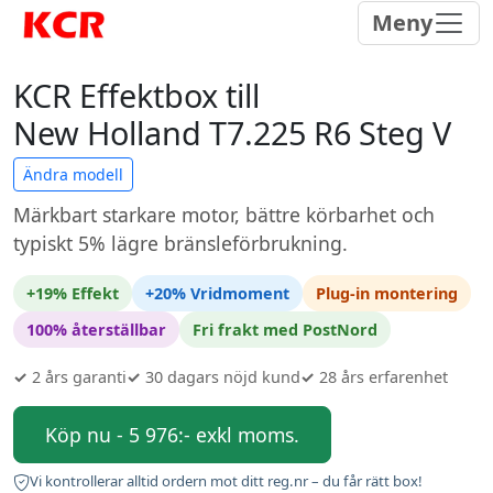
Meny
KCR Effektbox till
New Holland T7.225 R6 Steg V
Ändra modell
Märkbart starkare motor, bättre körbarhet och
typiskt 5% lägre bränsleförbrukning.
+19% Effekt
+20% Vridmoment
Plug-in montering
100% återställbar
Fri frakt med PostNord
✓
2 års garanti
✓
30 dagars nöjd kund
✓
28 års erfarenhet
Köp nu - 5 976:- exkl moms.
Vi kontrollerar alltid ordern mot ditt reg.nr – du får rätt box!