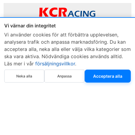
Vi värnar din integritet
Sveriges mest sålda dieselbox
Vi använder cookies för att förbättra upplevelsen,
analysera trafik och anpassa marknadsföring. Du kan
Kontakta KCR
Återförsäljare
acceptera alla, neka alla eller välja vilka kategorier som
Om KCR
/
Garantier
Sök KCR-box
ska vara aktiva. Nödvändiga cookies används alltid.
Teknik / Begagnad box
Försäljningsvillkor
Läs mer i vår
försäljningsvillkor
.
Telefon
Öppettider
Köp nu
Acceptera alla
Neka alla
Anpassa
0515-801 50
Mån-Tor 8:00-16:30
Fredag 8:00-11:30
Webbplatsen använder Cookies. Läs mer...
.
Copyright © 1997–2026 • KCR Produkter AB