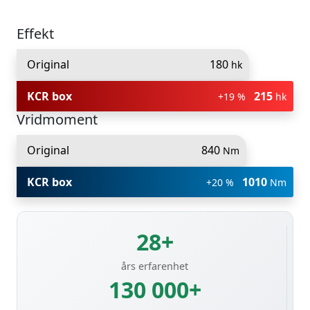
Effekt
Original
180
hk
KCR box
215
+19 %
hk
Vridmoment
Original
840
Nm
KCR box
1010
+20 %
Nm
28+
års erfarenhet
130 000+