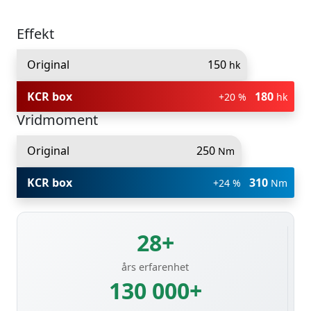
Effekt
Original
150
hk
KCR box
180
+20 %
hk
Vridmoment
Original
250
Nm
KCR box
310
+24 %
Nm
28+
års erfarenhet
130 000+