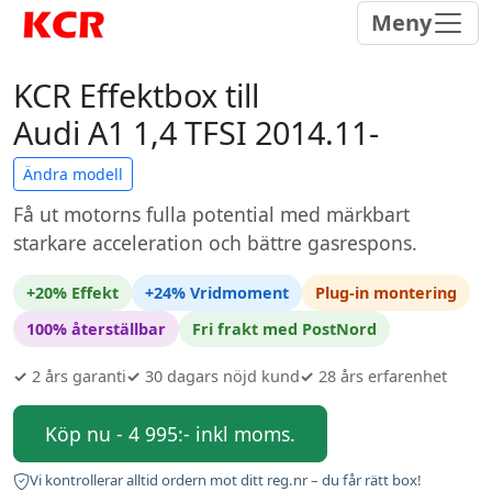
Meny
KCR Effektbox till
Audi A1 1,4 TFSI 2014.11-
Ändra modell
Få ut motorns fulla potential med märkbart
starkare acceleration och bättre gasrespons.
+20% Effekt
+24% Vridmoment
Plug-in montering
100% återställbar
Fri frakt med PostNord
✓
2 års garanti
✓
30 dagars nöjd kund
✓
28 års erfarenhet
Köp nu - 4 995:- inkl moms.
Vi kontrollerar alltid ordern mot ditt reg.nr – du får rätt box!