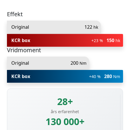
Effekt
Original
122
hk
KCR box
150
+23 %
hk
Vridmoment
Original
200
Nm
KCR box
280
+40 %
Nm
28+
års erfarenhet
130 000+