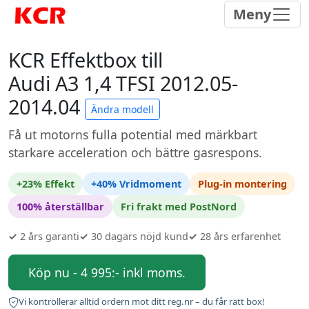
Meny
KCR Effektbox till
Audi A3 1,4 TFSI 2012.05-
2014.04
Ändra modell
Få ut motorns fulla potential med märkbart
starkare acceleration och bättre gasrespons.
+23% Effekt
+40% Vridmoment
Plug-in montering
100% återställbar
Fri frakt med PostNord
✓
2 års garanti
✓
30 dagars nöjd kund
✓
28 års erfarenhet
Köp nu - 4 995:- inkl moms.
Vi kontrollerar alltid ordern mot ditt reg.nr – du får rätt box!