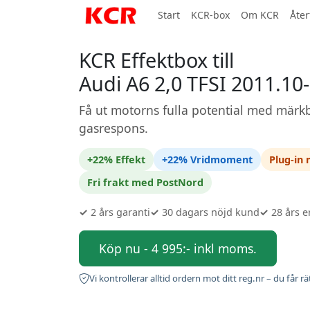
Start
KCR-box
Om KCR
Åter
KCR Effektbox till
Audi A6 2,0 TFSI 2011.10
Få ut motorns fulla potential med märkb
gasrespons.
+22% Effekt
+22% Vridmoment
Plug-in
Fri frakt med PostNord
✓
2 års garanti
✓
30 dagars nöjd kund
✓
28 års e
Köp nu - 4 995:- inkl moms.
Vi kontrollerar alltid ordern mot ditt reg.nr – du får rä