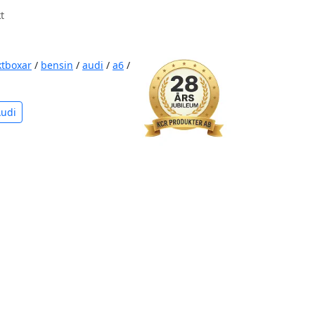
t
ktboxar
/
bensin
/
audi
/
a6
/
Audi