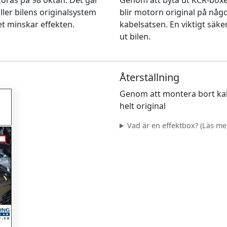
n köras på 98 oktan. Det går
Genom att byta ut KCR-box
ller bilens originalsystem
blir motorn original på nå
et minskar effekten.
kabelsatsen. En viktigt säke
ut bilen.
Återställning
Genom att montera bort kab
helt original
Vad är en effektbox? (Läs mer.