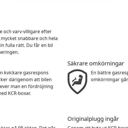
och varv-villigare efter
r mycket snabbare och hela
 fulla rätt. Du får en bil
meringen.
Säkrare omkörningar
en kvickare gasrespons
En bättre gasre
cker därigenom att bilen
omkörningar går
lever man en fördröjning
med KCR-boxar.
Originalplugg ingår