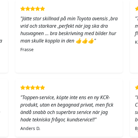
"Jätte stor skillnad på min Toyota avensis ,bra
"
vrid och starkare ,perfekt när jag ska dra
m
husvagnen … bra beskrivning med bilder hur
f
a
man skulle koppla in den 👍👍👍"
K
Frasse
"Toppen-service, köpte inte ens en ny KCR-
"
produkt, utan en begagnad privat, men fick
C
h
ändå snabb och superbra service när jag
s
hade tekniska frågor, kundservice!!"
b
Anders D.
B