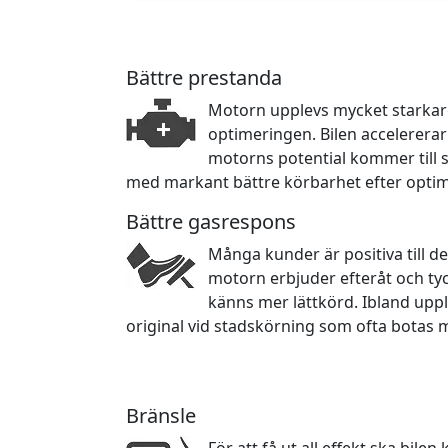
Bättre prestanda
Motorn upplevs mycket starkare 
optimeringen. Bilen accelerera
motorns potential kommer till sin
med markant bättre körbarhet efter opti
Bättre gasrespons
Många kunder är positiva till d
motorn erbjuder efteråt och ty
känns mer lättkörd. Ibland upp
original vid stadskörning som ofta botas 
Bränsle