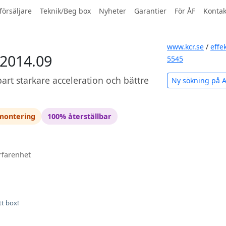
försäljare
Teknik/Beg box
Nyheter
Garantier
För ÅF
Kontak
www.kcr.se
/
effe
-2014.09
5545
art starkare acceleration och bättre
Ny sökning på 
 montering
100% återställbar
rfarenhet
tt box!