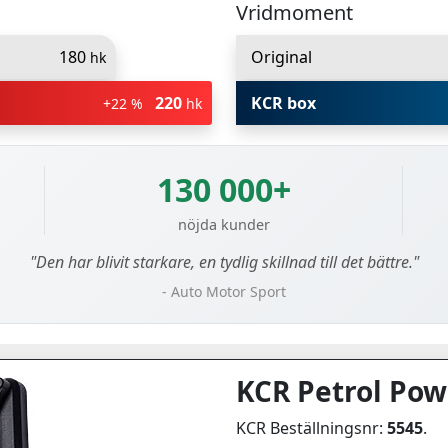
Vridmoment
180
Original
hk
220
KCR box
+22 %
hk
130 000+
nöjda kunder
"Den har blivit starkare, en tydlig skillnad till det bättre."
- Auto Motor Sport
KCR Petrol Pow
KCR Beställningsnr:
5545
.