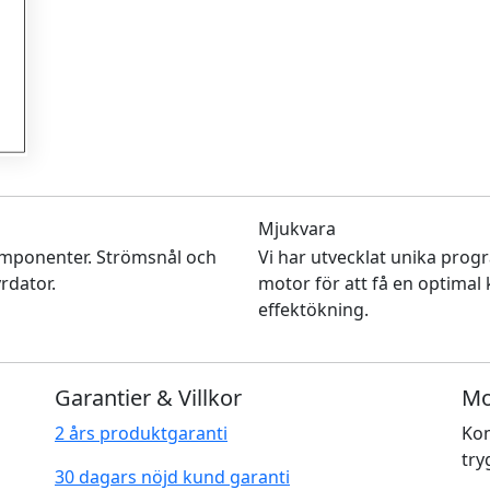
Mjukvara
mponenter. Strömsnål och
Vi har utvecklat unika prog
rdator.
motor för att få en optimal
effektökning.
Garantier & Villkor
Mo
2 års produktgaranti
Kom
try
30 dagars nöjd kund garanti