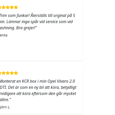
Trim som funkar! Återställs till orginal på 5
in. Lämnar inga spår vid service som vid
lashning. Bra grejer!"
enta
Monterat en KCR box i min Opel Vivaro 2.0
DTI. Det är som en ny bil att köra, betydligt
midigare att köra eftersom den går mycket
ättre."
jörn L.