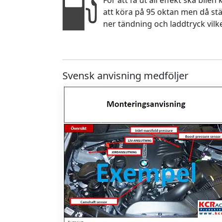
För att få ut all effekt ska bile
att köra på 95 oktan men då stä
ner tändning och laddtryck vilk
Svensk anvisning medföljer