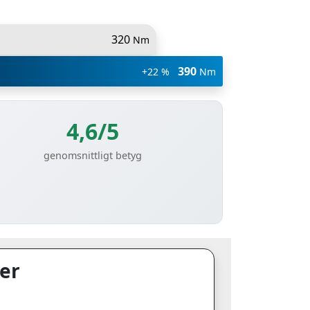
320
Nm
390
+22 %
Nm
4,6/5
genomsnittligt betyg
er