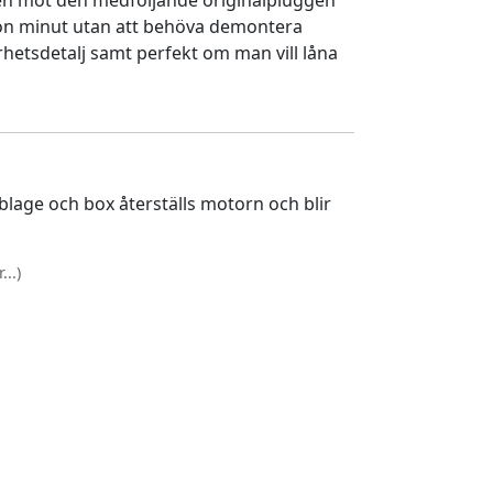
en mot den medföljande originalpluggen
gon minut utan att behöva demontera
rhetsdetalj samt perfekt om man vill låna
lage och box återställs motorn och blir
..)