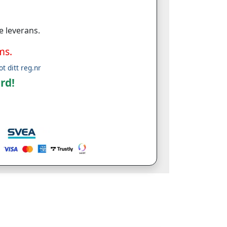
e leverans.
ms.
ot ditt reg.nr
rd!