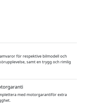
ramvaror för respektive bilmodell och
 körupplevelse, samt en trygg och rimlig
torgaranti
plettera med motorgarantiför extra
gghet.