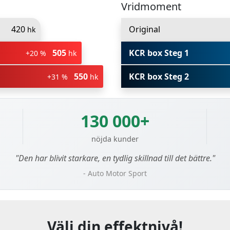
Vridmoment
420
Original
hk
505
KCR box Steg 1
+20 %
hk
550
KCR box Steg 2
+31 %
hk
130 000+
nöjda kunder
"Den har blivit starkare, en tydlig skillnad till det bättre."
- Auto Motor Sport
Välj din effektnivå!