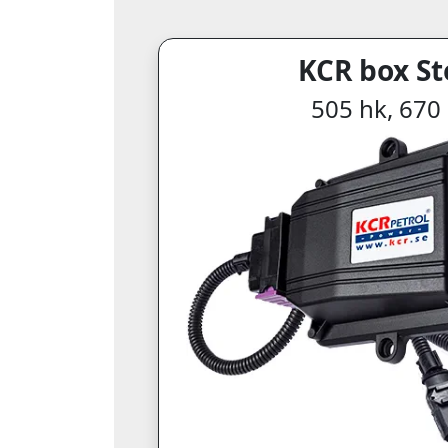
KCR box St
505 hk, 67