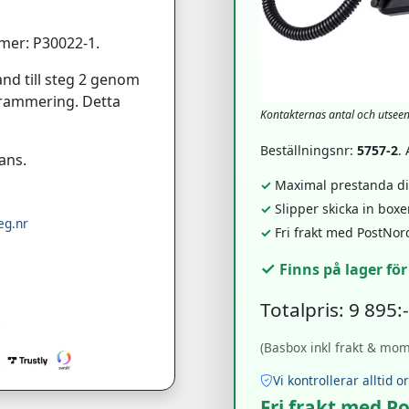
mer: P30022-1.
nd till steg 2 genom
ogrammering. Detta
Kontakternas antal och utsee
Beställningsnr:
5757-2
.
ans.
✓
Maximal prestanda dir
✓
Slipper skicka in box
eg.nr
✓
Fri frakt med PostNor
✓
Finns på lager fö
Totalpris: 9 895:
(Basbox inkl frakt & moms
Vi kontrollerar alltid o
Fri frakt med P