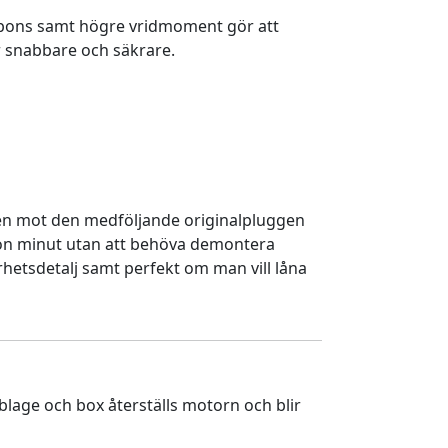
spons samt högre vridmoment gör att
 snabbare och säkrare.
en mot den medföljande originalpluggen
gon minut utan att behöva demontera
rhetsdetalj samt perfekt om man vill låna
lage och box återställs motorn och blir