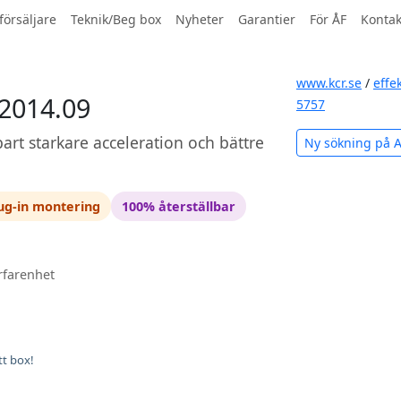
försäljare
Teknik/Beg box
Nyheter
Garantier
För ÅF
Kontak
www.kcr.se
/
effe
-2014.09
5757
art starkare acceleration och bättre
Ny sökning på 
ug-in montering
100% återställbar
rfarenhet
tt box!