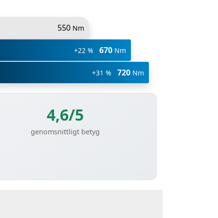
550
Nm
670
+22 %
Nm
720
+31 %
Nm
4,6/5
genomsnittligt betyg