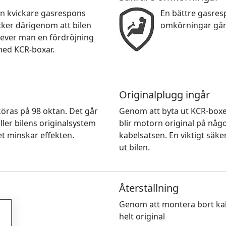
en kvickare gasrespons
En bättre gasre
cker därigenom att bilen
omkörningar går
lever man en fördröjning
med KCR-boxar.
Originalplugg ingår
n köras på 98 oktan. Det går
Genom att byta ut KCR-box
ller bilens originalsystem
blir motorn original på nå
et minskar effekten.
kabelsatsen. En viktigt säke
ut bilen.
Återställning
Genom att montera bort kab
helt original