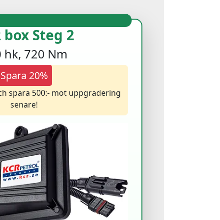
 box Steg 2
 hk, 720 Nm
Spara 20%
och spara 500:- mot uppgradering
senare!