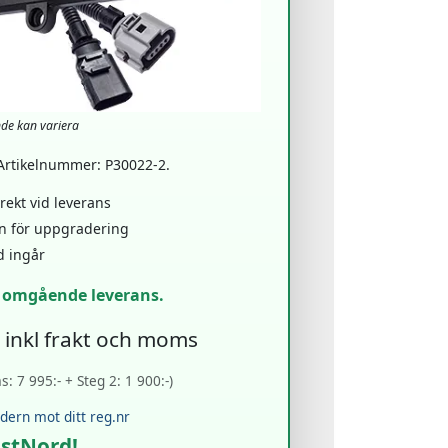
nde kan variera
 Artikelnummer: P30022-2.
ekt vid leverans
en för uppgradering
d ingår
r omgående leverans.
- inkl frakt och moms
: 7 995:- + Steg 2: 1 900:-)
rdern mot ditt reg.nr
ostNord!