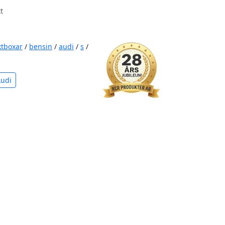
t
ktboxar
/
bensin
/
audi
/
s
/
Audi