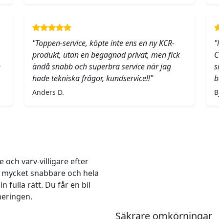
"Toppen-service, köpte inte ens en ny KCR-
"
produkt, utan en begagnad privat, men fick
C
h
ändå snabb och superbra service när jag
s
hade tekniska frågor, kundservice!!"
b
Anders D.
B
och varv-villigare efter
r mycket snabbare och hela
 fulla rätt. Du får en bil
meringen.
Säkrare omkörningar