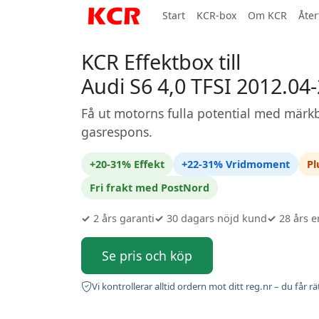
Start
KCR-box
Om KCR
Åter
KCR Effektbox till
Audi S6 4,0 TFSI 2012.04
Få ut motorns fulla potential med märkb
gasrespons.
+20-31% Effekt
+22-31% Vridmoment
Pl
Fri frakt med PostNord
✓
2 års garanti
✓
30 dagars nöjd kund
✓
28 års e
Se pris och köp
Vi kontrollerar alltid ordern mot ditt reg.nr – du får rä