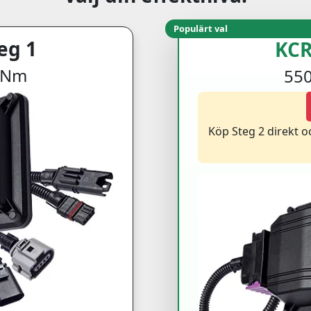
Populärt val
eg 1
KCR
0 Nm
550
Köp Steg 2 direkt 