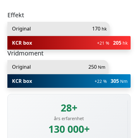
Effekt
Original
170
hk
KCR box
205
+21 %
hk
Vridmoment
Original
250
Nm
KCR box
305
+22 %
Nm
28+
års erfarenhet
130 000+