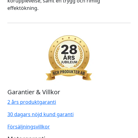
körupplevelse, samt en trygg och rimlig
effektökning.
Garantier & Villkor
2 års produktgaranti
30 dagars nöjd kund garanti
Försäljningsvillkor