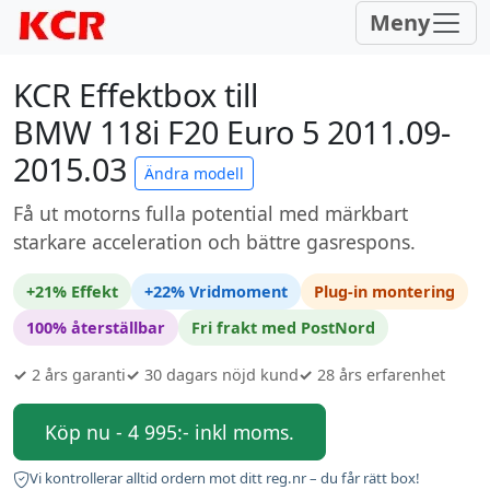
Meny
KCR Effektbox till
BMW 118i F20 Euro 5 2011.09-
2015.03
Ändra modell
Få ut motorns fulla potential med märkbart
starkare acceleration och bättre gasrespons.
+21% Effekt
+22% Vridmoment
Plug-in montering
100% återställbar
Fri frakt med PostNord
✓
2 års garanti
✓
30 dagars nöjd kund
✓
28 års erfarenhet
Köp nu - 4 995:- inkl moms.
Vi kontrollerar alltid ordern mot ditt reg.nr – du får rätt box!