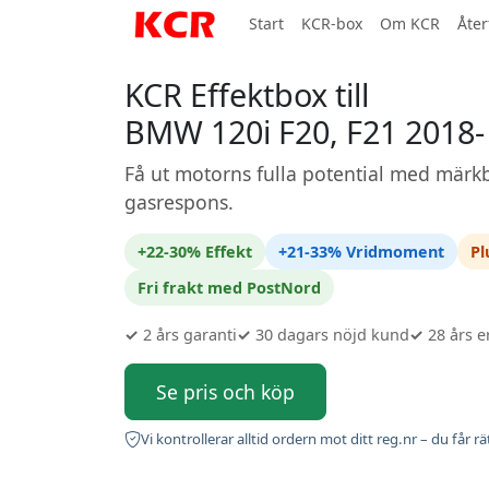
Start
KCR-box
Om KCR
Åter
KCR Effektbox till
BMW 120i F20, F21 2018-
Få ut motorns fulla potential med märkb
gasrespons.
+22-30% Effekt
+21-33% Vridmoment
Pl
Fri frakt med PostNord
✓
2 års garanti
✓
30 dagars nöjd kund
✓
28 års e
Se pris och köp
Vi kontrollerar alltid ordern mot ditt reg.nr – du får rä