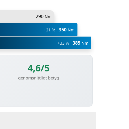
290
Nm
350
+21 %
Nm
385
+33 %
Nm
4,6/5
genomsnittligt betyg