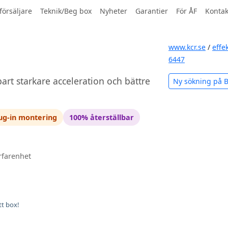
försäljare
Teknik/Beg box
Nyheter
Garantier
För ÅF
Kontak
www.kcr.se
/
effe
6447
art starkare acceleration och bättre
Ny sökning på
ug-in montering
100% återställbar
rfarenhet
tt box!