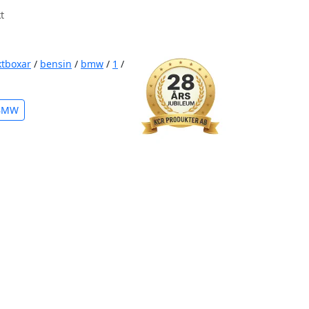
t
ktboxar
/
bensin
/
bmw
/
1
/
 BMW