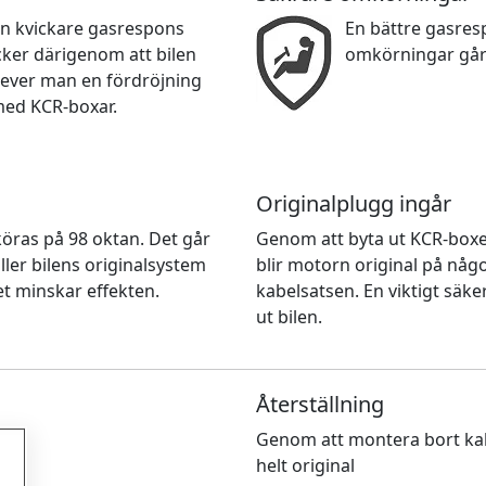
en kvickare gasrespons
En bättre gasre
cker därigenom att bilen
omkörningar går
lever man en fördröjning
med KCR-boxar.
Originalplugg ingår
n köras på 98 oktan. Det går
Genom att byta ut KCR-box
ller bilens originalsystem
blir motorn original på nå
et minskar effekten.
kabelsatsen. En viktigt säke
ut bilen.
Återställning
Genom att montera bort kab
helt original