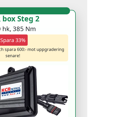
 box Steg 2
 hk, 385 Nm
Spara 33%
och spara 600:- mot uppgradering
senare!