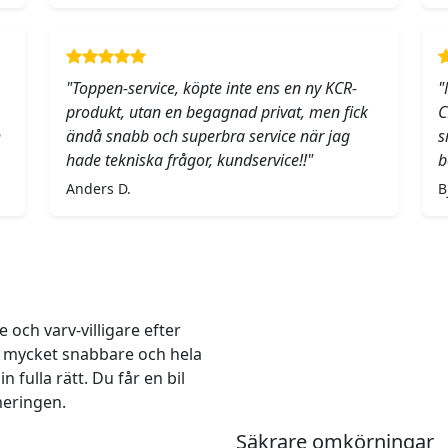
"Toppen-service, köpte inte ens en ny KCR-
"
produkt, utan en begagnad privat, men fick
C
h
ändå snabb och superbra service när jag
s
hade tekniska frågor, kundservice!!"
b
Anders D.
B
och varv-villigare efter
r mycket snabbare och hela
 fulla rätt. Du får en bil
meringen.
Säkrare omkörningar