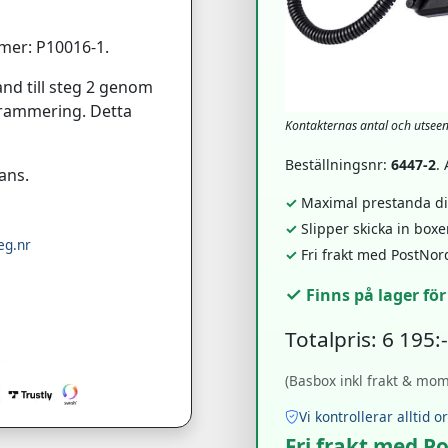
mer: P10016-1.
nd till steg 2 genom
ogrammering. Detta
Kontakternas antal och utsee
Beställningsnr:
6447-2
.
ans.
✓
Maximal prestanda dir
✓
Slipper skicka in box
eg.nr
✓
Fri frakt med PostNor
✓
Finns på lager fö
Totalpris: 6 195:
(Basbox inkl frakt & moms
Vi kontrollerar alltid o
Fri frakt med P