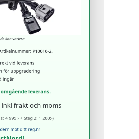
nde kan variera
 Artikelnummer: P10016-2.
ekt vid leverans
en för uppgradering
d ingår
r omgående leverans.
- inkl frakt och moms
: 4 995:- + Steg 2: 1 200:-)
rdern mot ditt reg.nr
ostNord!