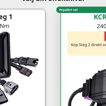
Populärt val
eg 1
KCR
0 Nm
240
Köp Steg 2 direkt 