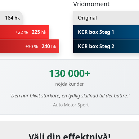
Vridmoment
184
Original
hk
225
KCR box Steg 1
+22 %
hk
240
KCR box Steg 2
+30 %
hk
130 000+
nöjda kunder
"Den har blivit starkare, en tydlig skillnad till det bättre."
- Auto Motor Sport
Välj din effektnivå!