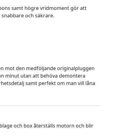
spons samt högre vridmoment gör att
 snabbare och säkrare.
en mot den medföljande originalpluggen
gon minut utan att behöva demontera
rhetsdetalj samt perfekt om man vill låna
lage och box återställs motorn och blir