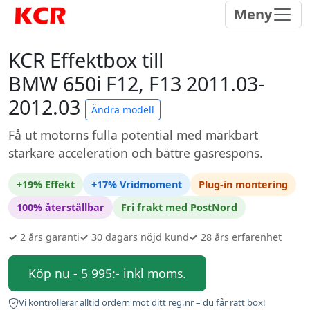
Meny
KCR Effektbox till
BMW 650i F12, F13 2011.03-
2012.03
Ändra modell
Få ut motorns fulla potential med märkbart
starkare acceleration och bättre gasrespons.
+19% Effekt
+17% Vridmoment
Plug-in montering
100% återställbar
Fri frakt med PostNord
✓
2 års garanti
✓
30 dagars nöjd kund
✓
28 års erfarenhet
Köp nu - 5 995:- inkl moms.
Vi kontrollerar alltid ordern mot ditt reg.nr – du får rätt box!