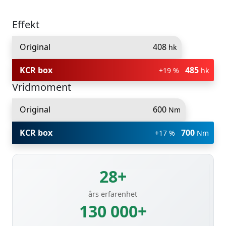
Effekt
Original
408
hk
KCR box
485
+19 %
hk
Vridmoment
Original
600
Nm
KCR box
700
+17 %
Nm
28+
års erfarenhet
130 000+