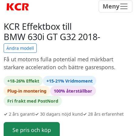
Meny
KCR Effektbox till
BMW 630i GT G32 2018-
Ändra modell
Få ut motorns fulla potential med märkbart
starkare acceleration och bättre gasrespons.
+18-26% Effekt
+15-21% Vridmoment
Plug-in montering
100% återställbar
Fri frakt med PostNord
✓
2 års garanti
✓
30 dagars nöjd kund
✓
28 års erfarenhet
Se pris och köp