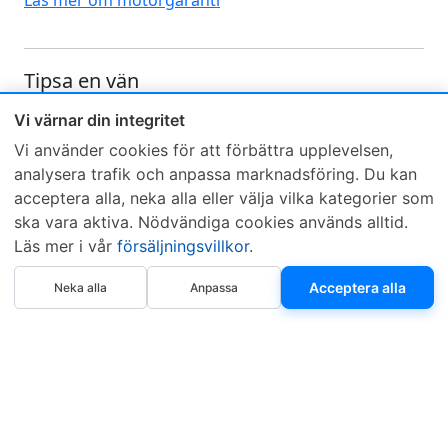
Läs mer om motorgaranti
Tipsa en vän
Skicka ett e-mail och tipsa en vän om denna produkt
Vi värnar din integritet
Vi använder cookies för att förbättra upplevelsen,
analysera trafik och anpassa marknadsföring. Du kan
acceptera alla, neka alla eller välja vilka kategorier som
ska vara aktiva. Nödvändiga cookies används alltid.
Läs mer i vår
försäljningsvillkor
.
Sveriges mest sålda dieselbox
Köp Steg 1
Köp Steg 2
Acceptera alla
Neka alla
Anpassa
Kontakta KCR
Återförsäljare
Om KCR
/
Garantier
Sök KCR-box
Teknik / Begagnad box
Försäljningsvillkor
Telefon
Öppettider
0515-801 50
Mån-Tor 8:00-16:30
Fredag 8:00-11:30