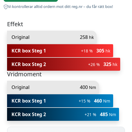
Vi kontrollerar alltid ordern mot ditt reg.nr – du får rätt box!
Effekt
Original
258
hk
KCR box Steg 1
305
+18 %
hk
KCR box Steg 2
325
+26 %
hk
Vridmoment
Original
400
Nm
KCR box Steg 1
460
+15 %
Nm
KCR box Steg 2
485
+21 %
Nm