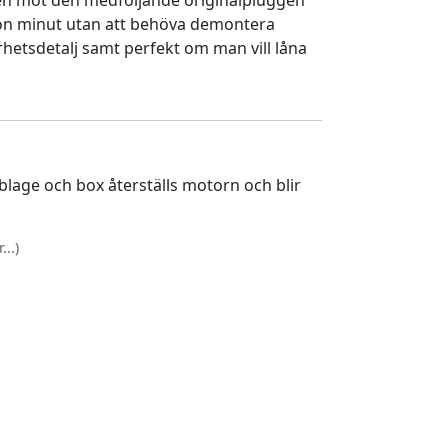
en mot den medföljande originalpluggen
gon minut utan att behöva demontera
rhetsdetalj samt perfekt om man vill låna
lage och box återställs motorn och blir
..)