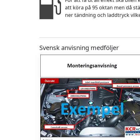
För att få ut all effekt ska bile
att köra på 95 oktan men då stä
ner tändning och laddtryck vilk
Svensk anvisning medföljer