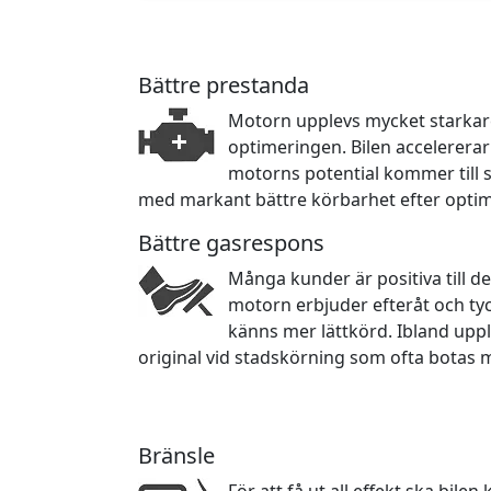
Bättre prestanda
Motorn upplevs mycket starkare 
optimeringen. Bilen accelerera
motorns potential kommer till sin
med markant bättre körbarhet efter opti
Bättre gasrespons
Många kunder är positiva till d
motorn erbjuder efteråt och ty
känns mer lättkörd. Ibland upp
original vid stadskörning som ofta botas 
Bränsle