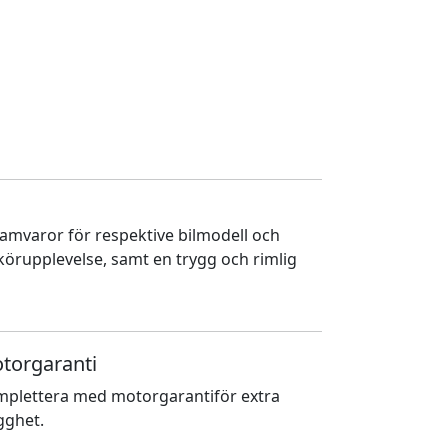
ramvaror för respektive bilmodell och
 körupplevelse, samt en trygg och rimlig
torgaranti
plettera med motorgarantiför extra
gghet.