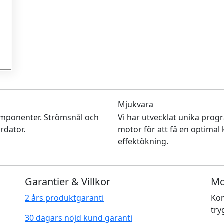
Mjukvara
mponenter. Strömsnål och
Vi har utvecklat unika prog
rdator.
motor för att få en optimal
effektökning.
Garantier & Villkor
Mo
2 års produktgaranti
Kom
try
30 dagars nöjd kund garanti