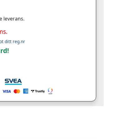
e leverans.
ms.
ot ditt reg.nr
rd!