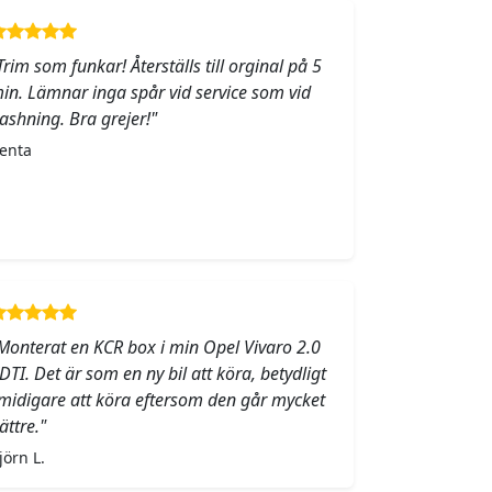
Trim som funkar! Återställs till orginal på 5
in. Lämnar inga spår vid service som vid
lashning. Bra grejer!"
enta
Monterat en KCR box i min Opel Vivaro 2.0
DTI. Det är som en ny bil att köra, betydligt
midigare att köra eftersom den går mycket
ättre."
jörn L.