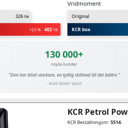
Vridmoment
326
Original
hk
402
KCR box
+23 %
hk
130 000+
nöjda kunder
"Den har blivit starkare, en tydlig skillnad till det bättre."
- Auto Motor Sport
KCR Petrol Pow
KCR Beställningsnr:
5514
.