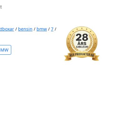
t
ktboxar
/
bensin
/
bmw
/
7
/
 BMW