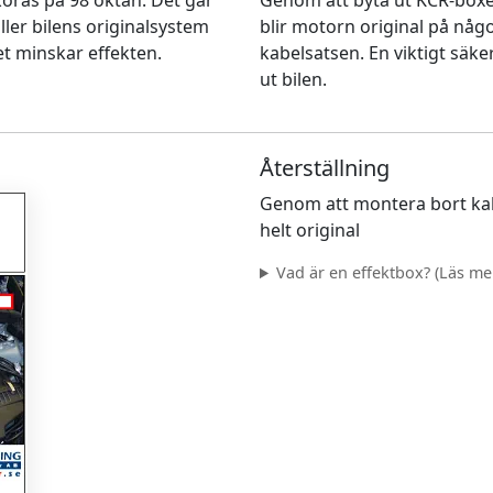
n köras på 98 oktan. Det går
Genom att byta ut KCR-box
ller bilens originalsystem
blir motorn original på nå
et minskar effekten.
kabelsatsen. En viktigt säke
ut bilen.
Återställning
Genom att montera bort kab
helt original
Vad är en effektbox? (Läs mer.