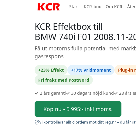
Start
KCR-box
Om KCR
Åter
KCR Effektbox till
BMW 740i F01 2008.11-2
Få ut motorns fulla potential med märkb
gasrespons.
+23% Effekt
+17% Vridmoment
Plug-in
Fri frakt med PostNord
✓
2 års garanti
✓
30 dagars nöjd kund
✓
28 års e
Köp nu - 5 995:- inkl moms.
Vi kontrollerar alltid ordern mot ditt reg.nr – du får rä