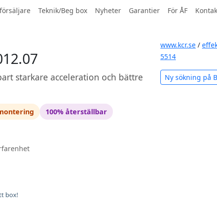
försäljare
Teknik/Beg box
Nyheter
Garantier
För ÅF
Kontak
www.kcr.se
/
effe
012.07
5514
art starkare acceleration och bättre
Ny sökning på
 montering
100% återställbar
rfarenhet
tt box!