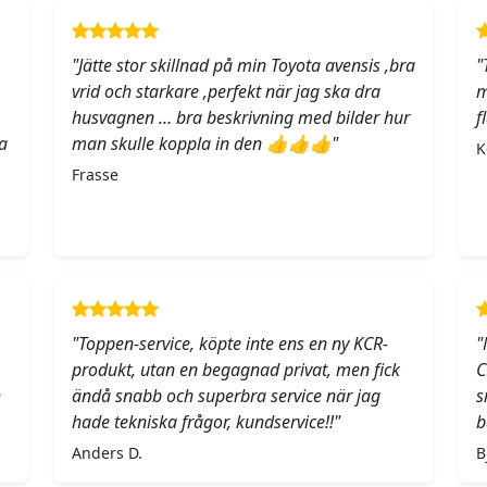
"Jätte stor skillnad på min Toyota avensis ,bra
"
vrid och starkare ,perfekt när jag ska dra
m
husvagnen … bra beskrivning med bilder hur
f
a
man skulle koppla in den 👍👍👍"
K
Frasse
"Toppen-service, köpte inte ens en ny KCR-
"
produkt, utan en begagnad privat, men fick
C
h
ändå snabb och superbra service när jag
s
hade tekniska frågor, kundservice!!"
b
Anders D.
B