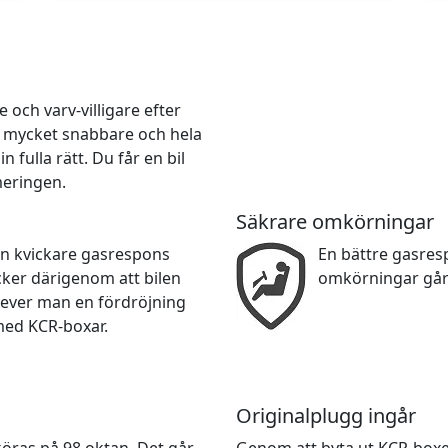
och varv-villigare efter
r mycket snabbare och hela
 fulla rätt. Du får en bil
meringen.
Säkrare omkörningar
en kvickare gasrespons
En bättre gasre
cker därigenom att bilen
omkörningar går
lever man en fördröjning
med KCR-boxar.
Originalplugg ingår