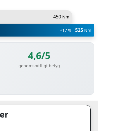
450
Nm
525
+17 %
Nm
4,6/5
genomsnittligt betyg
er