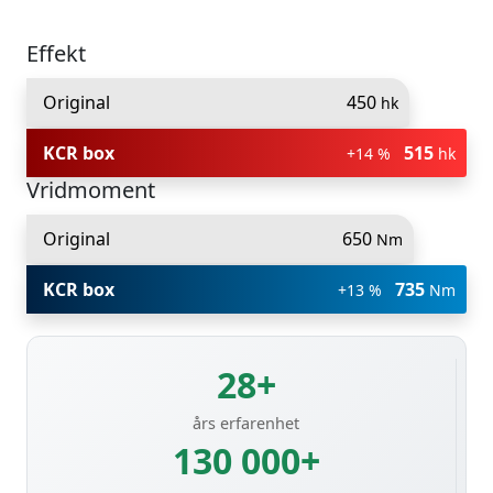
Effekt
Original
450
hk
KCR box
515
+14 %
hk
Vridmoment
Original
650
Nm
KCR box
735
+13 %
Nm
28+
års erfarenhet
130 000+