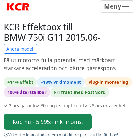
Meny
KCR Effektbox till
BMW 750i G11 2015.06-
Ändra modell
Få ut motorns fulla potential med märkbart
starkare acceleration och bättre gasrespons.
+14% Effekt
+13% Vridmoment
Plug-in montering
100% återställbar
Fri frakt med PostNord
✓
2 års garanti
✓
30 dagars nöjd kund
✓
28 års erfarenhet
Köp nu - 5 995:- inkl moms.
Vi kontrollerar alltid ordern mot ditt reg.nr – du får rätt box!