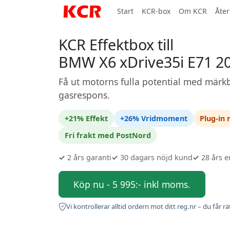
Start
KCR-box
Om KCR
Åter
KCR Effektbox till
BMW X6 xDrive35i E71 2
Få ut motorns fulla potential med märkb
gasrespons.
+21% Effekt
+26% Vridmoment
Plug-in
Fri frakt med PostNord
✓
2 års garanti
✓
30 dagars nöjd kund
✓
28 års e
Köp nu - 5 995:- inkl moms.
Vi kontrollerar alltid ordern mot ditt reg.nr – du får rä