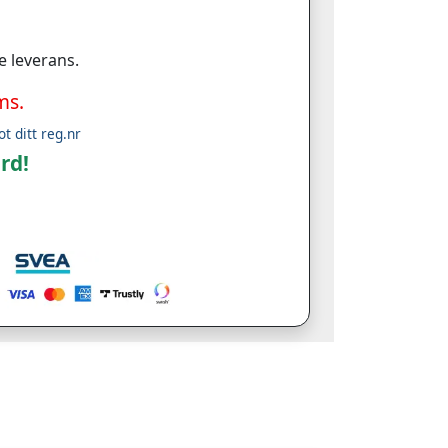
e leverans.
ms.
ot ditt reg.nr
rd!