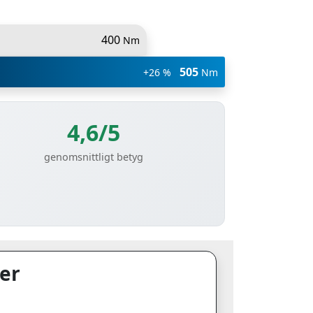
400
Nm
505
+26 %
Nm
4,6/5
genomsnittligt betyg
er