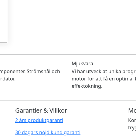
Mjukvara
mponenter. Strömsnål och
Vi har utvecklat unika prog
rdator.
motor för att få en optimal
effektökning.
Garantier & Villkor
Mo
2 års produktgaranti
Kom
try
30 dagars nöjd kund garanti