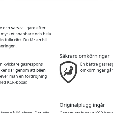
och varv-villigare efter
r mycket snabbare och hela
 fulla rätt. Du får en bil
meringen.
Säkrare omkörningar
en kvickare gasrespons
En bättre gasre
cker därigenom att bilen
omkörningar går
lever man en fördröjning
med KCR-boxar.
Originalplugg ingår