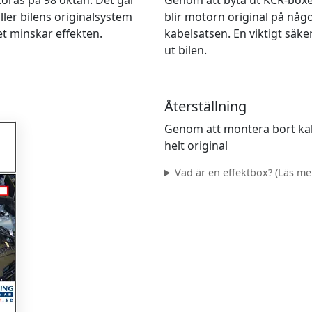
n köras på 98 oktan. Det går
Genom att byta ut KCR-box
ller bilens originalsystem
blir motorn original på nå
et minskar effekten.
kabelsatsen. En viktigt säke
ut bilen.
Återställning
Genom att montera bort kab
helt original
Vad är en effektbox? (Läs mer.