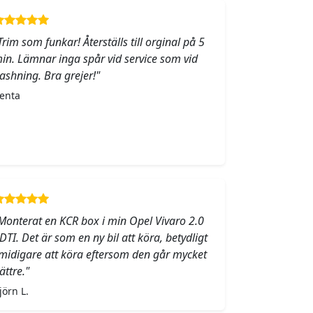
Trim som funkar! Återställs till orginal på 5
in. Lämnar inga spår vid service som vid
lashning. Bra grejer!"
enta
Monterat en KCR box i min Opel Vivaro 2.0
DTI. Det är som en ny bil att köra, betydligt
midigare att köra eftersom den går mycket
ättre."
jörn L.