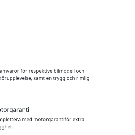
ramvaror för respektive bilmodell och
 körupplevelse, samt en trygg och rimlig
torgaranti
plettera med motorgarantiför extra
gghet.