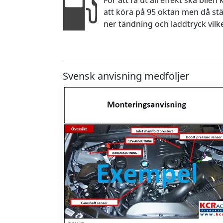
För att få ut all effekt ska bile
att köra på 95 oktan men då stä
ner tändning och laddtryck vilk
Svensk anvisning medföljer