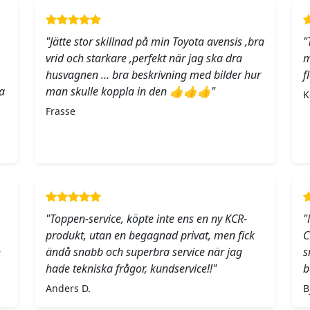
"Jätte stor skillnad på min Toyota avensis ,bra
"
vrid och starkare ,perfekt när jag ska dra
m
husvagnen … bra beskrivning med bilder hur
f
a
man skulle koppla in den 👍👍👍"
K
Frasse
"Toppen-service, köpte inte ens en ny KCR-
"
produkt, utan en begagnad privat, men fick
C
h
ändå snabb och superbra service när jag
s
hade tekniska frågor, kundservice!!"
b
Anders D.
B