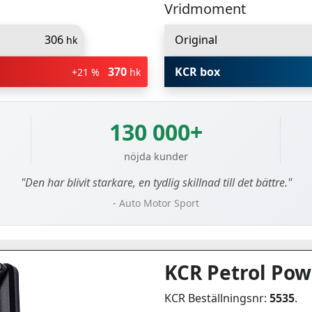
Vridmoment
306
Original
hk
370
KCR box
+21 %
hk
130 000+
nöjda kunder
"Den har blivit starkare, en tydlig skillnad till det bättre."
- Auto Motor Sport
KCR Petrol Pow
KCR Beställningsnr:
5535
.