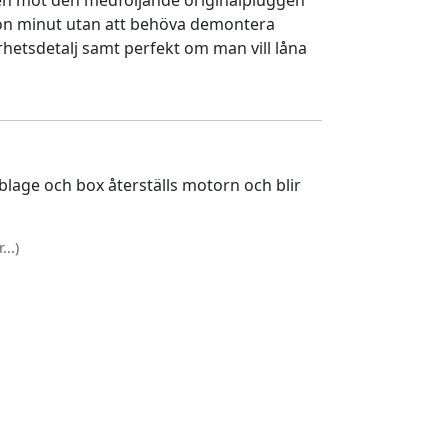
en mot den medföljande originalpluggen
gon minut utan att behöva demontera
rhetsdetalj samt perfekt om man vill låna
lage och box återställs motorn och blir
..)