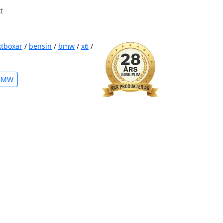
t
ktboxar
/
bensin
/
bmw
/
x6
/
 BMW