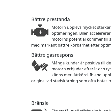
Bättre prestanda
Motorn upplevs mycket starkare 
optimeringen. Bilen accelerera
motorns potential kommer till sin
med markant bättre körbarhet efter opti
Bättre gasrespons
Många kunder är positiva till d
motorn erbjuder efteråt och ty
känns mer lättkörd. Ibland upp
original vid stadskörning som ofta botas 
Bränsle