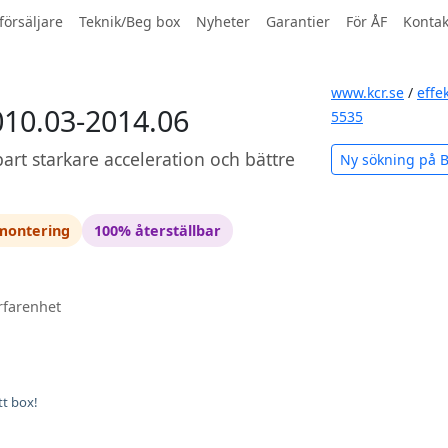
försäljare
Teknik/Beg box
Nyheter
Garantier
För ÅF
Kontak
www.kcr.se
/
effe
010.03-2014.06
5535
art starkare acceleration och bättre
Ny sökning på
 montering
100% återställbar
rfarenhet
tt box!