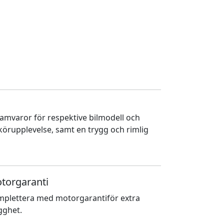
ramvaror för respektive bilmodell och
 körupplevelse, samt en trygg och rimlig
torgaranti
plettera med motorgarantiför extra
gghet.