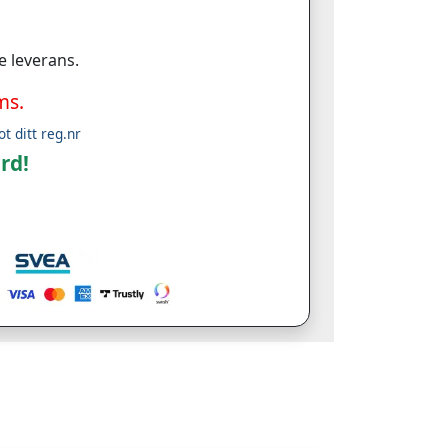
e leverans.
ms.
ot ditt reg.nr
rd!