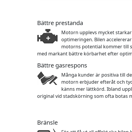
Bättre prestanda
Motorn upplevs mycket starkare 
optimeringen. Bilen accelerera
motorns potential kommer till sin
med markant bättre körbarhet efter opti
Bättre gasrespons
Många kunder är positiva till d
motorn erbjuder efteråt och ty
känns mer lättkörd. Ibland upp
original vid stadskörning som ofta botas 
Bränsle