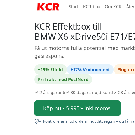
Start
KCR-box
Om KCR
Åter
KCR Effektbox till
BMW X6 xDrive50i E71/E
Få ut motorns fulla potential med märkb
gasrespons.
+19% Effekt
+17% Vridmoment
Plug-in
Fri frakt med PostNord
✓
2 års garanti
✓
30 dagars nöjd kund
✓
28 års e
Köp nu - 5 995:- inkl moms.
Vi kontrollerar alltid ordern mot ditt reg.nr – du får rä