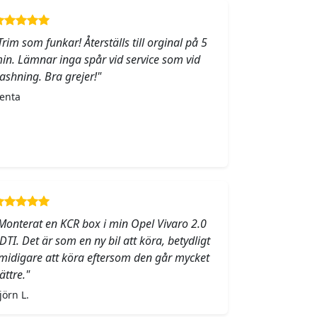
Trim som funkar! Återställs till orginal på 5
in. Lämnar inga spår vid service som vid
lashning. Bra grejer!"
enta
Monterat en KCR box i min Opel Vivaro 2.0
DTI. Det är som en ny bil att köra, betydligt
midigare att köra eftersom den går mycket
ättre."
jörn L.