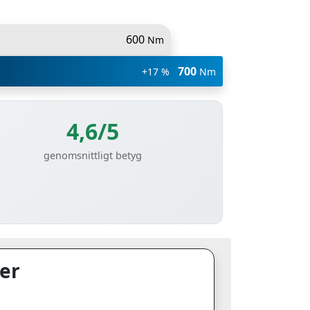
600
Nm
700
+17 %
Nm
4,6/5
genomsnittligt betyg
er