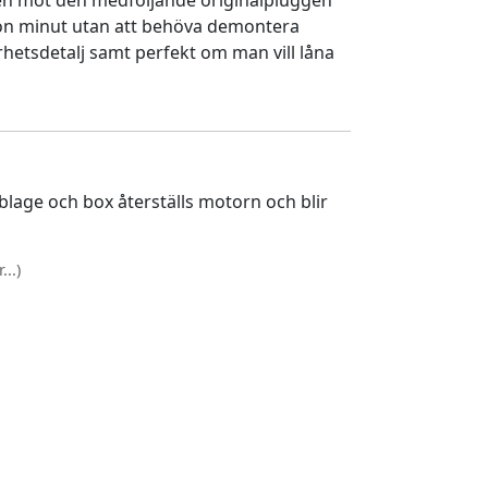
en mot den medföljande originalpluggen
gon minut utan att behöva demontera
rhetsdetalj samt perfekt om man vill låna
lage och box återställs motorn och blir
..)