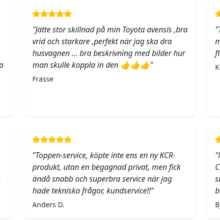
"Jätte stor skillnad på min Toyota avensis ,bra
"
vrid och starkare ,perfekt när jag ska dra
m
husvagnen … bra beskrivning med bilder hur
f
a
man skulle koppla in den 👍👍👍"
K
Frasse
"Toppen-service, köpte inte ens en ny KCR-
"
produkt, utan en begagnad privat, men fick
C
h
ändå snabb och superbra service när jag
s
hade tekniska frågor, kundservice!!"
b
Anders D.
B