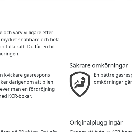
och varv-villigare efter
r mycket snabbare och hela
 fulla rätt. Du får en bil
meringen.
Säkrare omkörningar
en kvickare gasrespons
En bättre gasre
cker därigenom att bilen
omkörningar går
lever man en fördröjning
med KCR-boxar.
Originalplugg ingår