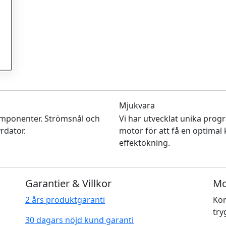
Mjukvara
mponenter. Strömsnål och
Vi har utvecklat unika prog
rdator.
motor för att få en optimal
effektökning.
Garantier & Villkor
Mo
2 års produktgaranti
Kom
try
30 dagars nöjd kund garanti