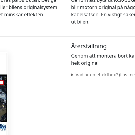
n köras på 98 oktan. Det går
Genom att byta ut KCR-box
ller bilens originalsystem
blir motorn original på nå
et minskar effekten.
kabelsatsen. En viktigt säke
ut bilen.
Återställning
Genom att montera bort kab
helt original
Vad är en effektbox? (Läs mer.