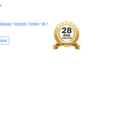
t
ktboxar
/
bensin
/
bmw
/
x6
/
 BMW