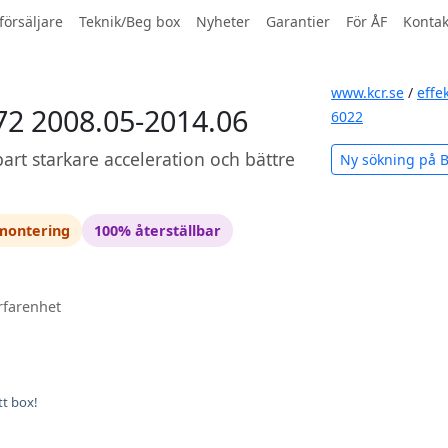
försäljare
Teknik/Beg box
Nyheter
Garantier
För ÅF
Kontak
www.kcr.se
/
effe
72 2008.05-2014.06
6022
art starkare acceleration och bättre
Ny sökning på
 montering
100% återställbar
rfarenhet
tt box!