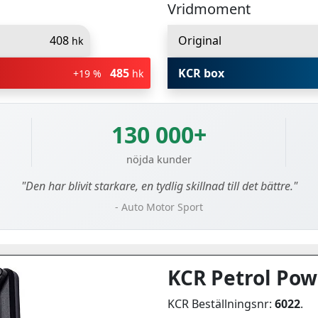
Vridmoment
408
Original
hk
485
KCR box
+19 %
hk
130 000+
nöjda kunder
"Den har blivit starkare, en tydlig skillnad till det bättre."
- Auto Motor Sport
KCR Petrol Pow
KCR Beställningsnr:
6022
.