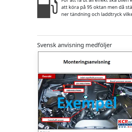
För att få ut all effekt ska bile
att köra på 95 oktan men då stä
ner tändning och laddtryck vilk
Svensk anvisning medföljer