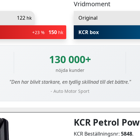
Vridmoment
122
Original
hk
150
KCR box
+23 %
hk
130 000+
nöjda kunder
"Den har blivit starkare, en tydlig skillnad till det bättre."
- Auto Motor Sport
KCR Petrol Pow
KCR Beställningsnr:
5848
.