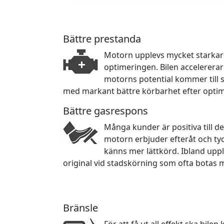
Bättre prestanda
Motorn upplevs mycket starkare 
optimeringen. Bilen accelerera
motorns potential kommer till sin
med markant bättre körbarhet efter opti
Bättre gasrespons
Många kunder är positiva till d
motorn erbjuder efteråt och ty
känns mer lättkörd. Ibland upp
original vid stadskörning som ofta botas 
Bränsle