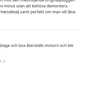
en mot den medföljande originalpluggen
gon minut utan att behöva demontera
rhetsdetalj samt perfekt om man vill låna
lage och box återställs motorn och blir
..)