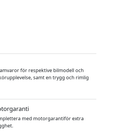
ramvaror för respektive bilmodell och
 körupplevelse, samt en trygg och rimlig
torgaranti
plettera med motorgarantiför extra
gghet.