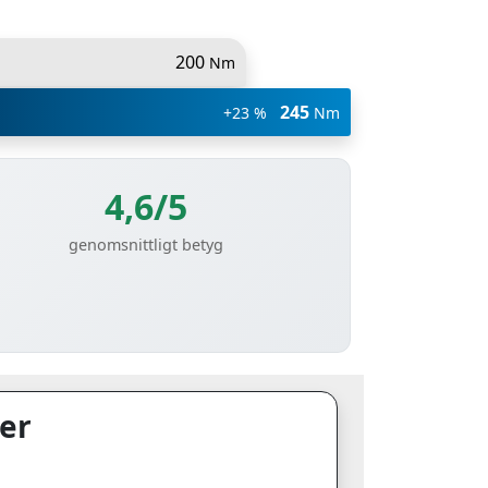
200
Nm
245
+23 %
Nm
4,6/5
genomsnittligt betyg
er