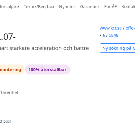
försäljare
Teknik/Beg box
Nyheter
Garantier
För ÅF
Kontak
www.kcr.se
/
effe
.07-
/
a
/
5848
art starkare acceleration och bättre
Ny sökning på 
 montering
100% återställbar
rfarenhet
tt box!