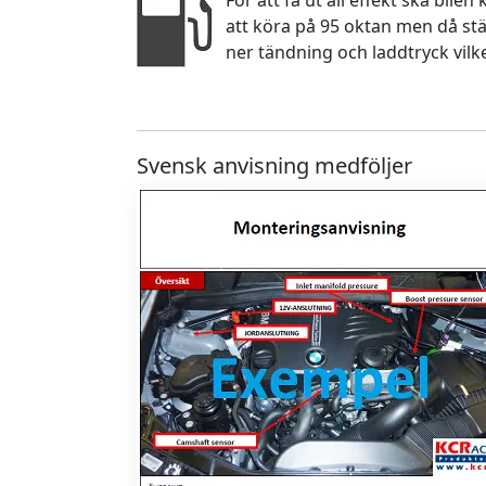
För att få ut all effekt ska bile
att köra på 95 oktan men då stä
ner tändning och laddtryck vilk
Svensk anvisning medföljer