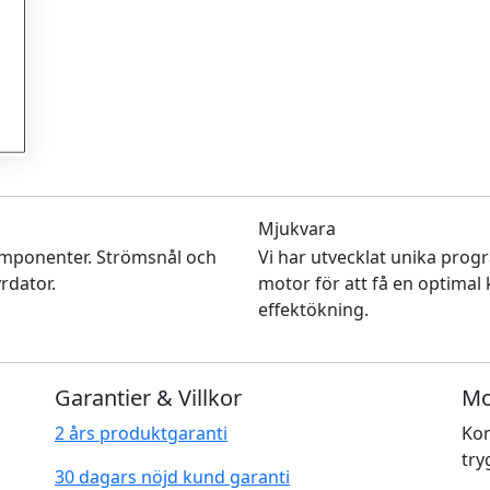
Mjukvara
mponenter. Strömsnål och
Vi har utvecklat unika prog
rdator.
motor för att få en optimal
effektökning.
Garantier & Villkor
Mo
2 års produktgaranti
Kom
try
30 dagars nöjd kund garanti