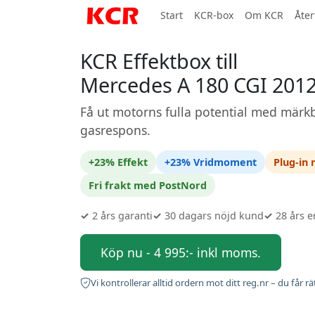
Start
KCR-box
Om KCR
Åter
KCR Effektbox till
Mercedes A 180 CGI 2012
Få ut motorns fulla potential med märkb
gasrespons.
+23% Effekt
+23% Vridmoment
Plug-in
Fri frakt med PostNord
✓
2 års garanti
✓
30 dagars nöjd kund
✓
28 års e
Köp nu - 4 995:- inkl moms.
Vi kontrollerar alltid ordern mot ditt reg.nr – du får rä