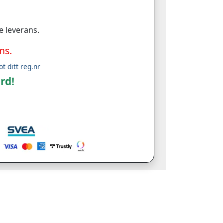
e leverans.
ms.
ot ditt reg.nr
rd!