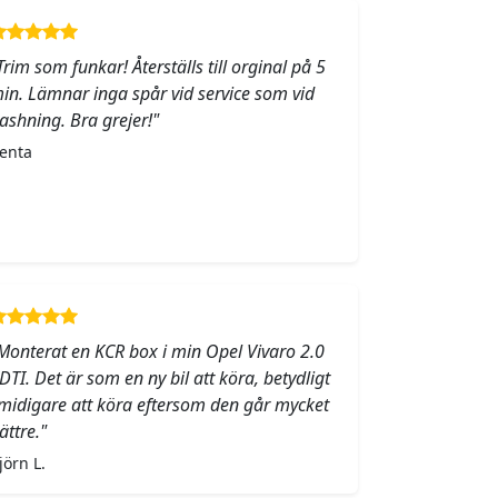
Trim som funkar! Återställs till orginal på 5
in. Lämnar inga spår vid service som vid
lashning. Bra grejer!"
enta
Monterat en KCR box i min Opel Vivaro 2.0
DTI. Det är som en ny bil att köra, betydligt
midigare att köra eftersom den går mycket
ättre."
jörn L.