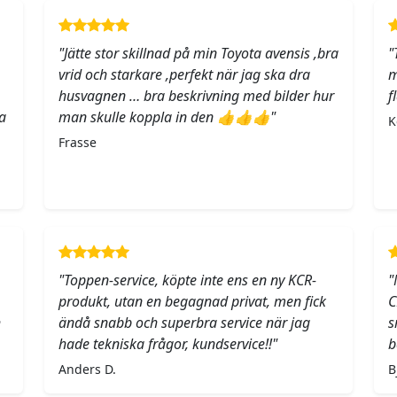
"Jätte stor skillnad på min Toyota avensis ,bra
"
vrid och starkare ,perfekt när jag ska dra
m
husvagnen … bra beskrivning med bilder hur
f
a
man skulle koppla in den 👍👍👍"
K
Frasse
"Toppen-service, köpte inte ens en ny KCR-
"
produkt, utan en begagnad privat, men fick
C
h
ändå snabb och superbra service när jag
s
hade tekniska frågor, kundservice!!"
b
Anders D.
B