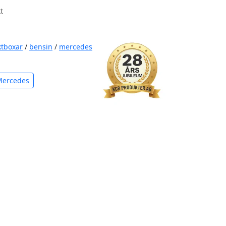
t
ktboxar
/
bensin
/
mercedes
Mercedes