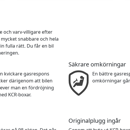
och varv-villigare efter
r mycket snabbare och hela
 fulla rätt. Du får en bil
meringen.
Säkrare omkörningar
en kvickare gasrespons
En bättre gasre
cker därigenom att bilen
omkörningar går
lever man en fördröjning
med KCR-boxar.
Originalplugg ingår