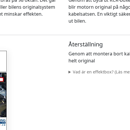
n köras på 98 oktan. Det går
Genom att byta ut KCR-box
ller bilens originalsystem
blir motorn original på nå
et minskar effekten.
kabelsatsen. En viktigt säke
ut bilen.
Återställning
Genom att montera bort kab
helt original
Vad är en effektbox? (Läs mer.