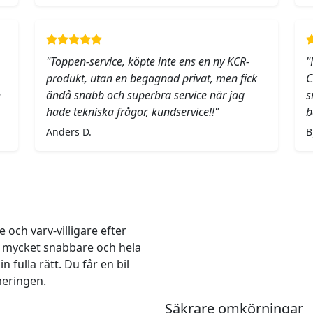
"Toppen-service, köpte inte ens en ny KCR-
"
produkt, utan en begagnad privat, men fick
C
h
ändå snabb och superbra service när jag
s
hade tekniska frågor, kundservice!!"
b
Anders D.
B
och varv-villigare efter
r mycket snabbare och hela
 fulla rätt. Du får en bil
meringen.
Säkrare omkörningar