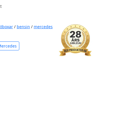
t
ktboxar
/
bensin
/
mercedes
Mercedes