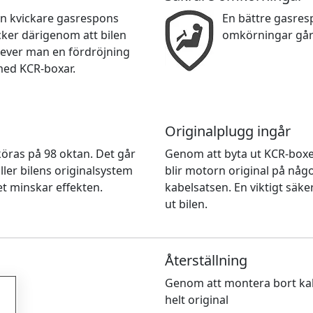
en kvickare gasrespons
En bättre gasre
cker därigenom att bilen
omkörningar går
lever man en fördröjning
med KCR-boxar.
Originalplugg ingår
n köras på 98 oktan. Det går
Genom att byta ut KCR-box
ller bilens originalsystem
blir motorn original på nå
et minskar effekten.
kabelsatsen. En viktigt säke
ut bilen.
Återställning
Genom att montera bort kab
helt original