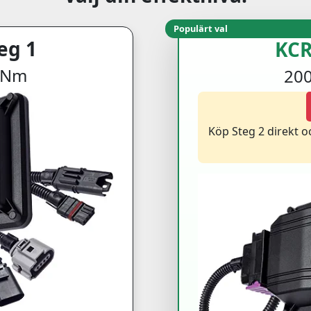
Populärt val
eg 1
KCR
5 Nm
200
Köp Steg 2 direkt 