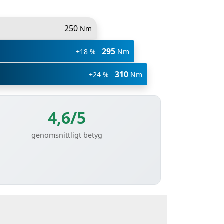
250
Nm
295
+18 %
Nm
310
+24 %
Nm
4,6/5
genomsnittligt betyg