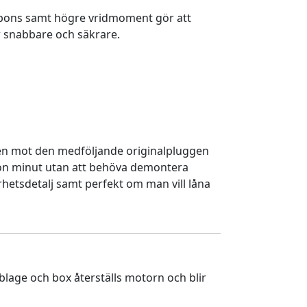
spons samt högre vridmoment gör att
 snabbare och säkrare.
en mot den medföljande originalpluggen
gon minut utan att behöva demontera
rhetsdetalj samt perfekt om man vill låna
lage och box återställs motorn och blir