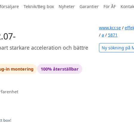
försäljare
Teknik/Beg box
Nyheter
Garantier
För ÅF
Kontak
www.kcr.se
/
effe
.07-
/
a
/
5871
art starkare acceleration och bättre
Ny sökning på 
ug-in montering
100% återställbar
rfarenhet
tt box!