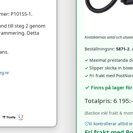
mer: P10155-1.
nd till steg 2 genom
ogrammering. Detta
Kontakternas antal och utsee
Beställningsnr:
5871-2
.
ans.
✓
Maximal prestanda dir
✓
Slipper skicka in box
eg.nr
✓
Fri frakt med PostNor
✓
Finns på lager fö
Totalpris: 6 195:
(Basbox inkl frakt & moms
Vi kontrollerar alltid o
Fri frakt med P