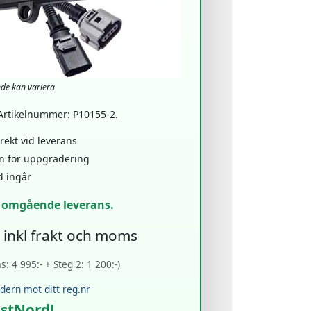
nde kan variera
 Artikelnummer: P10155-2.
ekt vid leverans
en för uppgradering
d ingår
r omgående leverans.
- inkl frakt och moms
: 4 995:- + Steg 2: 1 200:-)
rdern mot ditt reg.nr
ostNord!