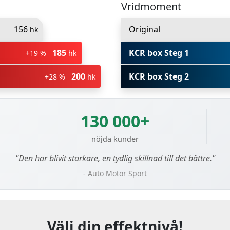
Vridmoment
156
Original
hk
185
KCR box Steg 1
+19 %
hk
200
KCR box Steg 2
+28 %
hk
130 000+
nöjda kunder
"Den har blivit starkare, en tydlig skillnad till det bättre."
- Auto Motor Sport
Välj din effektnivå!