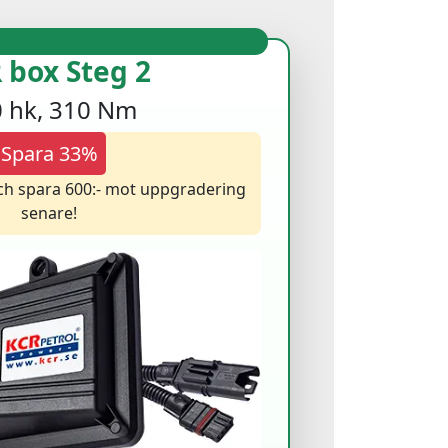
 box Steg 2
 hk, 310 Nm
Spara 33%
och spara 600:- mot uppgradering
senare!