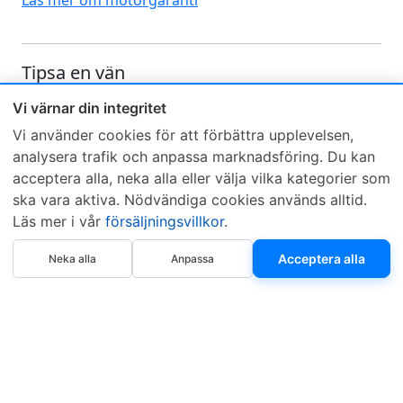
Läs mer om motorgaranti
Tipsa en vän
Skicka ett e-mail och tipsa en vän om denna produkt
Vi värnar din integritet
Vi använder cookies för att förbättra upplevelsen,
analysera trafik och anpassa marknadsföring. Du kan
acceptera alla, neka alla eller välja vilka kategorier som
ska vara aktiva. Nödvändiga cookies används alltid.
Läs mer i vår
försäljningsvillkor
.
Sveriges mest sålda dieselbox
Köp Steg 1
Köp Steg 2
Acceptera alla
Neka alla
Anpassa
Kontakta KCR
Återförsäljare
Om KCR
/
Garantier
Sök KCR-box
Teknik / Begagnad box
Försäljningsvillkor
Telefon
Öppettider
0515-801 50
Mån-Tor 8:00-16:30
Fredag 8:00-11:30