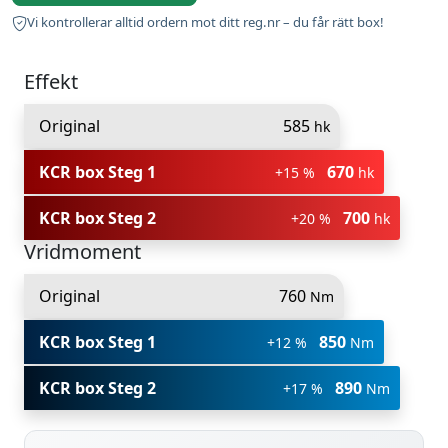
Vi kontrollerar alltid ordern mot ditt reg.nr – du får rätt box!
Effekt
Original
585
hk
KCR box Steg 1
670
+15 %
hk
KCR box Steg 2
700
+20 %
hk
Vridmoment
Original
760
Nm
KCR box Steg 1
850
+12 %
Nm
KCR box Steg 2
890
+17 %
Nm