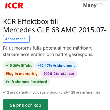
Meny
KCR Effektbox till
Mercedes GLE 63 AMG 2015.07-
Ändra modell
Få ut motorns fulla potential med märkbart
starkare acceleration och bättre gasrespons.
+15-20% Effekt
+12-17% Vridmoment
Plug-in montering
100% återställbar
Fri frakt med PostNord
✓
2 års garanti
✓
30 dagars nöjd kund
✓
28 års erfarenhet
Se pris och köp