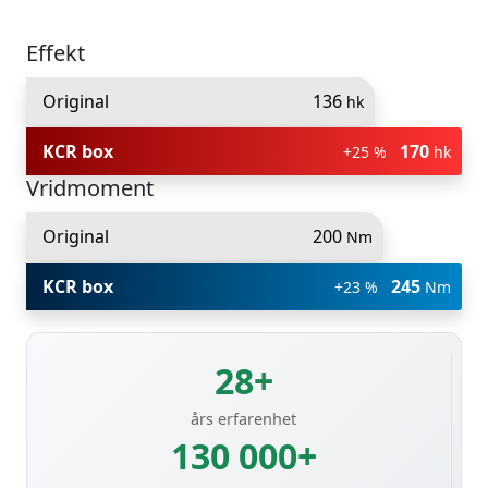
Effekt
Original
136
hk
KCR box
170
+25 %
hk
Vridmoment
Original
200
Nm
KCR box
245
+23 %
Nm
28+
års erfarenhet
130 000+