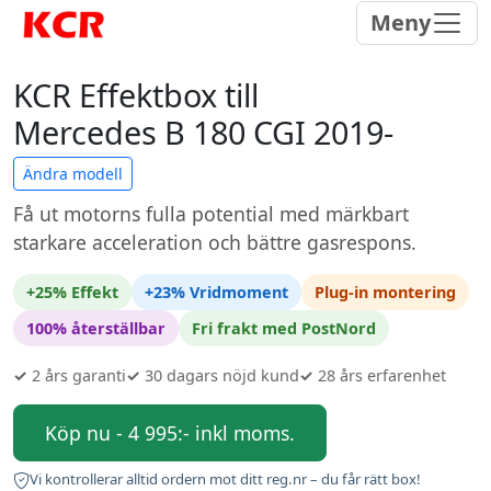
Meny
KCR Effektbox till
Mercedes B 180 CGI 2019-
Ändra modell
Få ut motorns fulla potential med märkbart
starkare acceleration och bättre gasrespons.
+25% Effekt
+23% Vridmoment
Plug-in montering
100% återställbar
Fri frakt med PostNord
✓
2 års garanti
✓
30 dagars nöjd kund
✓
28 års erfarenhet
Köp nu - 4 995:- inkl moms.
Vi kontrollerar alltid ordern mot ditt reg.nr – du får rätt box!