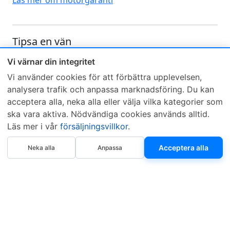
Läs mer om motorgaranti
Tipsa en vän
Skicka ett e-mail och tipsa en vän om denna produkt
Vi värnar din integritet
Vi använder cookies för att förbättra upplevelsen,
analysera trafik och anpassa marknadsföring. Du kan
acceptera alla, neka alla eller välja vilka kategorier som
ska vara aktiva. Nödvändiga cookies används alltid.
Läs mer i vår
försäljningsvillkor
.
Sveriges mest sålda dieselbox
Köp Steg 1
Köp Steg 2
Acceptera alla
Neka alla
Anpassa
Kontakta KCR
Återförsäljare
Om KCR
/
Garantier
Sök KCR-box
Teknik / Begagnad box
Försäljningsvillkor
Telefon
Öppettider
0515-801 50
Mån-Tor 8:00-16:30
Fredag 8:00-11:30