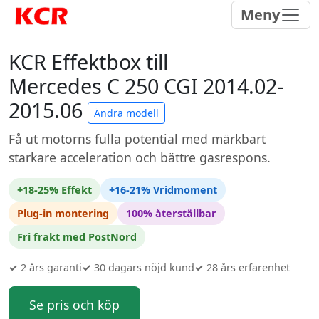
Meny
KCR Effektbox till
Mercedes C 250 CGI 2014.02-
2015.06
Ändra modell
Få ut motorns fulla potential med märkbart
starkare acceleration och bättre gasrespons.
+18-25% Effekt
+16-21% Vridmoment
Plug-in montering
100% återställbar
Fri frakt med PostNord
✓
2 års garanti
✓
30 dagars nöjd kund
✓
28 års erfarenhet
Se pris och köp