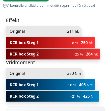
Vi kontrollerar alltid ordern mot ditt reg.nr – du får rätt box!
Effekt
Original
211
hk
KCR box Steg 1
250
+18 %
hk
KCR box Steg 2
264
+25 %
hk
Vridmoment
Original
350
Nm
KCR box Steg 1
405
+16 %
Nm
KCR box Steg 2
425
+21 %
Nm