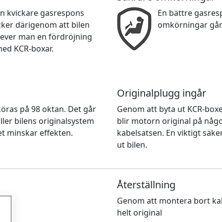
en kvickare gasrespons
En bättre gasre
cker därigenom att bilen
omkörningar går
lever man en fördröjning
med KCR-boxar.
Originalplugg ingår
n köras på 98 oktan. Det går
Genom att byta ut KCR-box
ller bilens originalsystem
blir motorn original på nå
et minskar effekten.
kabelsatsen. En viktigt säke
ut bilen.
Återställning
Genom att montera bort kab
helt original