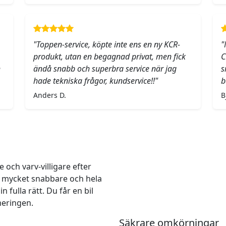
"Toppen-service, köpte inte ens en ny KCR-
"
produkt, utan en begagnad privat, men fick
C
h
ändå snabb och superbra service när jag
s
hade tekniska frågor, kundservice!!"
b
Anders D.
B
och varv-villigare efter
r mycket snabbare och hela
 fulla rätt. Du får en bil
meringen.
Säkrare omkörningar