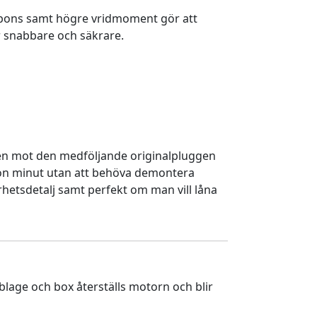
spons samt högre vridmoment gör att
 snabbare och säkrare.
en mot den medföljande originalpluggen
gon minut utan att behöva demontera
rhetsdetalj samt perfekt om man vill låna
lage och box återställs motorn och blir