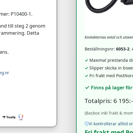
mer: P10400-1.
nd till steg 2 genom
ogrammering. Detta
Kontakternas antal och utsee
Beställningsnr:
6053-2
.
ans.
✓
Maximal prestanda dir
✓
Slipper skicka in box
eg.nr
✓
Fri frakt med PostNor
✓
Finns på lager fö
Totalpris: 6 195:
(Basbox inkl frakt & moms
Vi kontrollerar alltid o
Fri frakt med P