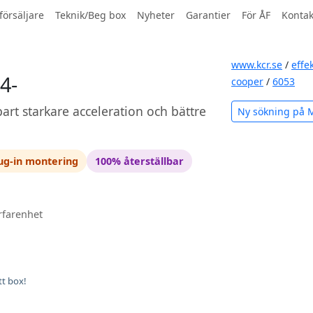
försäljare
Teknik/Beg box
Nyheter
Garantier
För ÅF
Kontak
www.kcr.se
/
effe
4-
cooper
/
6053
art starkare acceleration och bättre
Ny sökning på 
ug-in montering
100% återställbar
rfarenhet
tt box!