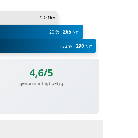
220
Nm
265
+20 %
Nm
290
+32 %
Nm
4,6/5
genomsnittligt betyg