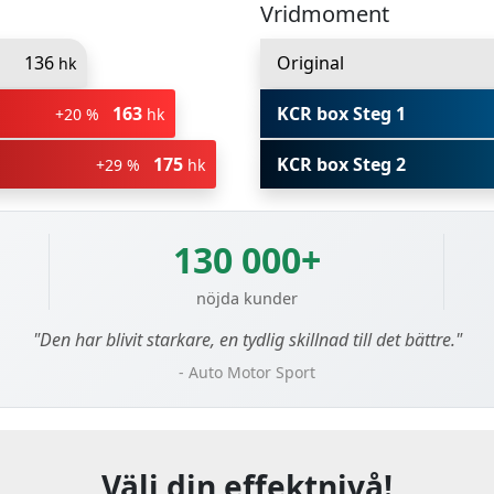
Vridmoment
136
Original
hk
163
KCR box Steg 1
+20 %
hk
175
KCR box Steg 2
+29 %
hk
130 000+
nöjda kunder
"Den har blivit starkare, en tydlig skillnad till det bättre."
- Auto Motor Sport
Välj din effektnivå!