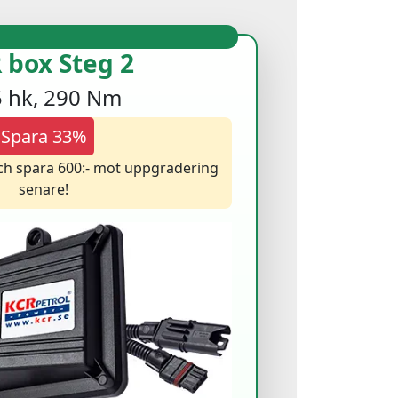
 box Steg 2
 hk, 290 Nm
Spara 33%
och spara 600:- mot uppgradering
senare!