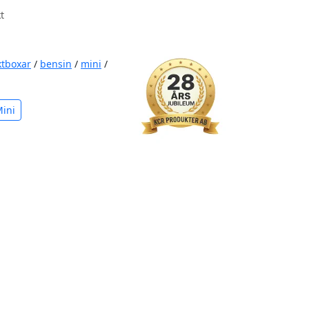
t
ktboxar
/
bensin
/
mini
/
Mini