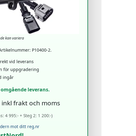
nde kan variera
 Artikelnummer: P10400-2.
ekt vid leverans
en för uppgradering
d ingår
r omgående leverans.
- inkl frakt och moms
: 4 995:- + Steg 2: 1 200:-)
rdern mot ditt reg.nr
ostNord!