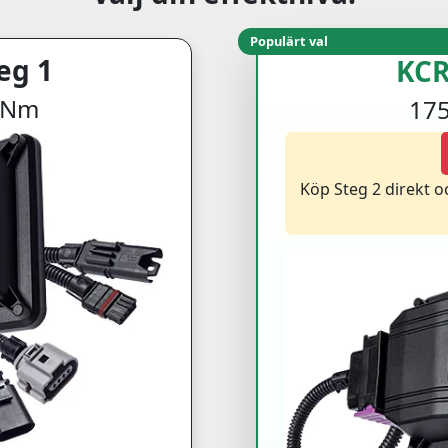
Populärt val
eg 1
KCR
5 Nm
175
Köp Steg 2 direkt 