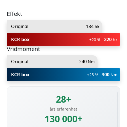
Effekt
Original
184
hk
KCR box
220
+20 %
hk
Vridmoment
Original
240
Nm
KCR box
300
+25 %
Nm
28+
års erfarenhet
130 000+