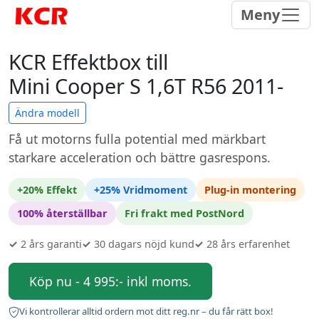
Meny
KCR Effektbox till
Mini Cooper S 1,6T R56 2011-
Ändra modell
Få ut motorns fulla potential med märkbart
starkare acceleration och bättre gasrespons.
+20% Effekt
+25% Vridmoment
Plug-in montering
100% återställbar
Fri frakt med PostNord
✓
2 års garanti
✓
30 dagars nöjd kund
✓
28 års erfarenhet
Köp nu - 4 995:- inkl moms.
Vi kontrollerar alltid ordern mot ditt reg.nr – du får rätt box!