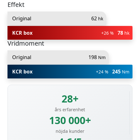
Effekt
Original
62
hk
KCR box
78
+26 %
hk
Vridmoment
Original
198
Nm
KCR box
245
+24 %
Nm
28+
års erfarenhet
130 000+
nöjda kunder