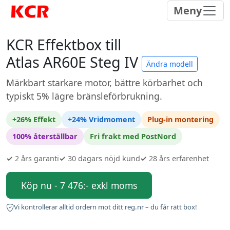
Meny
KCR Effektbox till
Atlas AR60E Steg IV
Ändra modell
Märkbart starkare motor, bättre körbarhet och
typiskt 5% lägre bränsleförbrukning.
+26% Effekt
+24% Vridmoment
Plug-in montering
100% återställbar
Fri frakt med PostNord
✓
2 års garanti
✓
30 dagars nöjd kund
✓
28 års erfarenhet
Köp nu - 7 476:- exkl moms
Vi kontrollerar alltid ordern mot ditt reg.nr – du får rätt box!