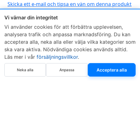
Skicka ett e-mail och tipsa en vän om denna produkt
Vi värnar din integritet
Vi använder cookies för att förbättra upplevelsen,
analysera trafik och anpassa marknadsföring. Du kan
acceptera alla, neka alla eller välja vilka kategorier som
ska vara aktiva. Nödvändiga cookies används alltid.
Sveriges mest sålda dieselbox
Läs mer i vår
försäljningsvillkor
.
Kontakta KCR
Återförsäljare
Köp nu
Om KCR
/
Garantier
Sök KCR-box
Acceptera alla
Neka alla
Anpassa
Teknik / Begagnad box
Försäljningsvillkor
Telefon
Öppettider
0515-801 50
Mån-Tor 8:00-16:30
Fredag 8:00-11:30