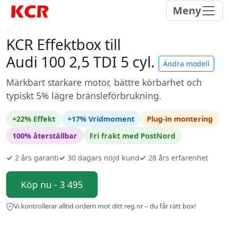
Meny
KCR Effektbox till
Audi 100 2,5 TDI 5 cyl.
Ändra modell
Märkbart starkare motor, bättre körbarhet och
typiskt 5% lägre bränsleförbrukning.
+22% Effekt
+17% Vridmoment
Plug-in montering
100% återställbar
Fri frakt med PostNord
✓
2 års garanti
✓
30 dagars nöjd kund
✓
28 års erfarenhet
Köp nu - 3 495
Vi kontrollerar alltid ordern mot ditt reg.nr – du får rätt box!