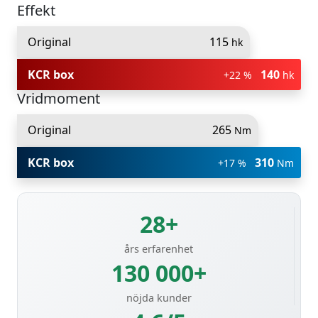
Effekt
Original
115
hk
KCR box
140
+22 %
hk
Vridmoment
Original
265
Nm
KCR box
310
+17 %
Nm
28+
års erfarenhet
130 000+
nöjda kunder