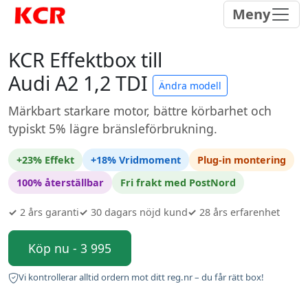
Meny
KCR Effektbox till
Audi A2 1,2 TDI
Ändra modell
Märkbart starkare motor, bättre körbarhet och
typiskt 5% lägre bränsleförbrukning.
+23% Effekt
+18% Vridmoment
Plug-in montering
100% återställbar
Fri frakt med PostNord
✓
2 års garanti
✓
30 dagars nöjd kund
✓
28 års erfarenhet
Köp nu - 3 995
Vi kontrollerar alltid ordern mot ditt reg.nr – du får rätt box!