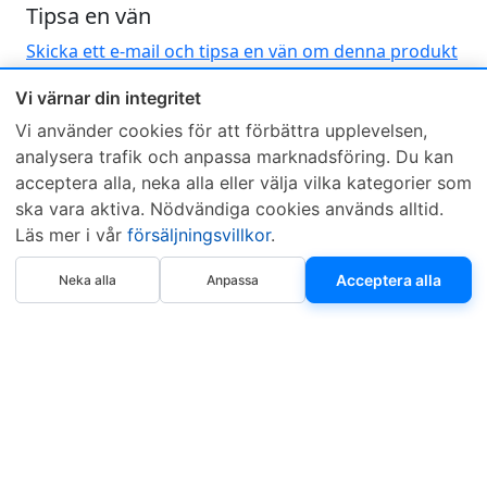
Tipsa en vän
Skicka ett e-mail och tipsa en vän om denna produkt
Vi värnar din integritet
Vi använder cookies för att förbättra upplevelsen,
analysera trafik och anpassa marknadsföring. Du kan
acceptera alla, neka alla eller välja vilka kategorier som
ska vara aktiva. Nödvändiga cookies används alltid.
Sveriges mest sålda dieselbox
Läs mer i vår
försäljningsvillkor
.
Kontakta KCR
Återförsäljare
Köp nu
Om KCR
/
Garantier
Sök KCR-box
Acceptera alla
Neka alla
Anpassa
Teknik / Begagnad box
Försäljningsvillkor
Telefon
Öppettider
0515-801 50
Mån-Tor 8:00-16:30
Fredag 8:00-11:30