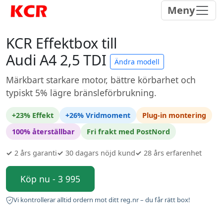
Meny
KCR Effektbox till
Audi A4 2,5 TDI
Ändra modell
Märkbart starkare motor, bättre körbarhet och
typiskt 5% lägre bränsleförbrukning.
+23% Effekt
+26% Vridmoment
Plug-in montering
100% återställbar
Fri frakt med PostNord
✓
2 års garanti
✓
30 dagars nöjd kund
✓
28 års erfarenhet
Köp nu - 3 995
Vi kontrollerar alltid ordern mot ditt reg.nr – du får rätt box!