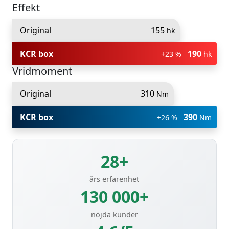
Effekt
Original
155
hk
KCR box
190
+23 %
hk
Vridmoment
Original
310
Nm
KCR box
390
+26 %
Nm
28+
års erfarenhet
130 000+
nöjda kunder