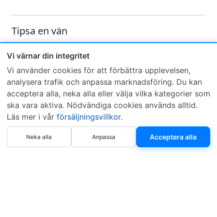
Tipsa en vän
Skicka ett e-mail och tipsa en vän om denna produkt
Vi värnar din integritet
Vi använder cookies för att förbättra upplevelsen,
analysera trafik och anpassa marknadsföring. Du kan
acceptera alla, neka alla eller välja vilka kategorier som
ska vara aktiva. Nödvändiga cookies används alltid.
Läs mer i vår
försäljningsvillkor
.
Sveriges mest sålda dieselbox
Köp nu
Kontakta KCR
Återförsäljare
Acceptera alla
Neka alla
Anpassa
Om KCR
/
Garantier
Sök KCR-box
Teknik / Begagnad box
Försäljningsvillkor
Telefon
Öppettider
0515-801 50
Mån-Tor 8:00-16:30
Fredag 8:00-11:30