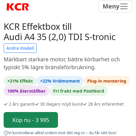
Meny
KCR Effektbox till
Audi A4 35 (2,0) TDI S-tronic
Ändra modell
Märkbart starkare motor, bättre körbarhet och
typiskt 5% lägre bränsleförbrukning.
+21% Effekt
+22% Vridmoment
Plug-in montering
100% återställbar
Fri frakt med PostNord
✓
2 års garanti
✓
30 dagars nöjd kund
✓
28 års erfarenhet
Köp nu - 3 995
Vi kontrollerar alltid ordern mot ditt reg.nr – du får rätt box!