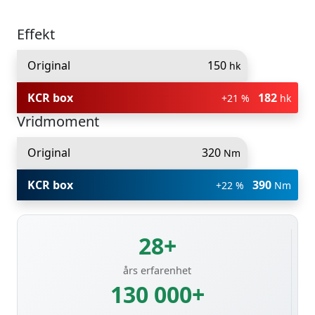
Effekt
Original
150
hk
KCR box
182
+21 %
hk
Vridmoment
Original
320
Nm
KCR box
390
+22 %
Nm
28+
års erfarenhet
130 000+