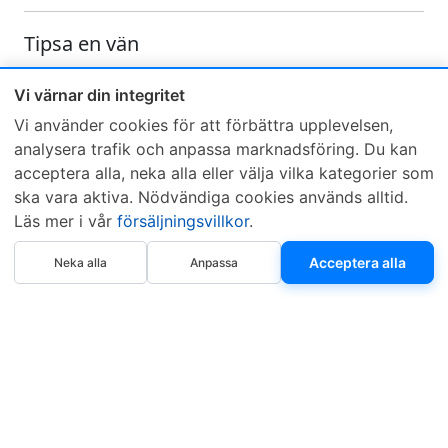
Tipsa en vän
Skicka ett e-mail och tipsa en vän om denna produkt
Vi värnar din integritet
Vi använder cookies för att förbättra upplevelsen,
analysera trafik och anpassa marknadsföring. Du kan
acceptera alla, neka alla eller välja vilka kategorier som
ska vara aktiva. Nödvändiga cookies används alltid.
Läs mer i vår
försäljningsvillkor
.
Sveriges mest sålda dieselbox
Köp nu
Kontakta KCR
Återförsäljare
Acceptera alla
Neka alla
Anpassa
Om KCR
/
Garantier
Sök KCR-box
Teknik / Begagnad box
Försäljningsvillkor
Telefon
Öppettider
0515-801 50
Mån-Tor 8:00-16:30
Fredag 8:00-11:30