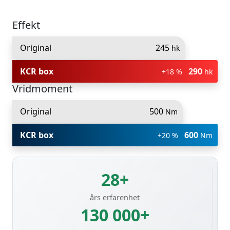
Effekt
Original
245
hk
KCR box
290
+18 %
hk
Vridmoment
Original
500
Nm
KCR box
600
+20 %
Nm
28+
års erfarenhet
130 000+