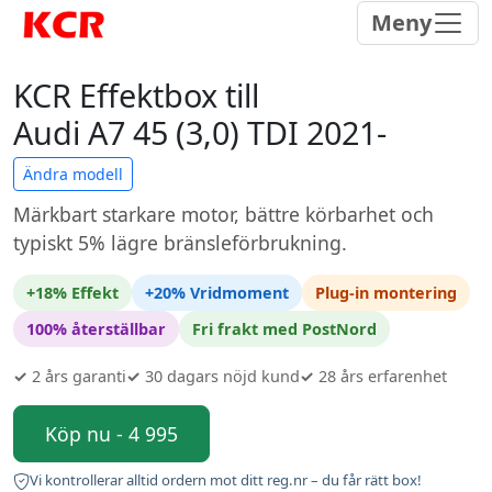
Meny
KCR Effektbox till
Audi A7 45 (3,0) TDI 2021-
Ändra modell
Märkbart starkare motor, bättre körbarhet och
typiskt 5% lägre bränsleförbrukning.
+18% Effekt
+20% Vridmoment
Plug-in montering
100% återställbar
Fri frakt med PostNord
✓
2 års garanti
✓
30 dagars nöjd kund
✓
28 års erfarenhet
Köp nu - 4 995
Vi kontrollerar alltid ordern mot ditt reg.nr – du får rätt box!