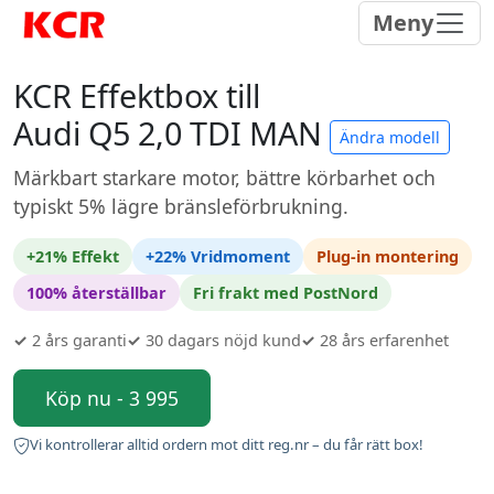
Meny
KCR Effektbox till
Audi Q5 2,0 TDI MAN
Ändra modell
Märkbart starkare motor, bättre körbarhet och
typiskt 5% lägre bränsleförbrukning.
+21% Effekt
+22% Vridmoment
Plug-in montering
100% återställbar
Fri frakt med PostNord
✓
2 års garanti
✓
30 dagars nöjd kund
✓
28 års erfarenhet
Köp nu - 3 995
Vi kontrollerar alltid ordern mot ditt reg.nr – du får rätt box!