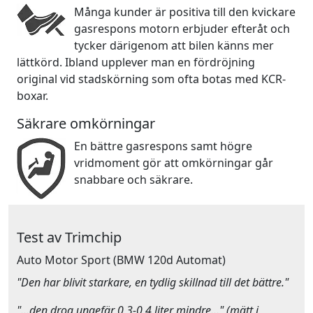
Många kunder är positiva till den kvickare
gasrespons motorn erbjuder efteråt och
tycker därigenom att bilen känns mer
lättkörd. Ibland upplever man en fördröjning
original vid stadskörning som ofta botas med KCR-
boxar.
Säkrare omkörningar
En bättre gasrespons samt högre
vridmoment gör att omkörningar går
snabbare och säkrare.
Test av Trimchip
Auto Motor Sport
(BMW 120d Automat)
"Den har blivit starkare, en tydlig skillnad till det bättre."
"…den drog ungefär 0,3-0,4 liter mindre…" (mätt i