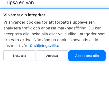
Tipsa en vän
Skicka ett e-mail och tipsa en vän om denna produkt
Vi värnar din integritet
Vi använder cookies för att förbättra upplevelsen,
analysera trafik och anpassa marknadsföring. Du kan
acceptera alla, neka alla eller välja vilka kategorier som
ska vara aktiva. Nödvändiga cookies används alltid.
Läs mer i vår
försäljningsvillkor
.
Sveriges mest sålda dieselbox
Köp nu
Kontakta KCR
Återförsäljare
Acceptera alla
Neka alla
Anpassa
Om KCR
/
Garantier
Sök KCR-box
Teknik / Begagnad box
Försäljningsvillkor
Telefon
Öppettider
0515-801 50
Mån-Tor 8:00-16:30
Fredag 8:00-11:30