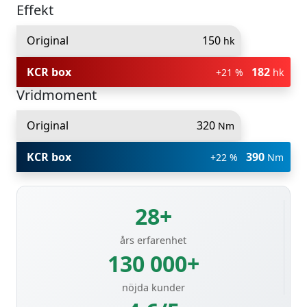
Effekt
Original
150
hk
KCR box
182
+21 %
hk
Vridmoment
Original
320
Nm
KCR box
390
+22 %
Nm
28+
års erfarenhet
130 000+
nöjda kunder