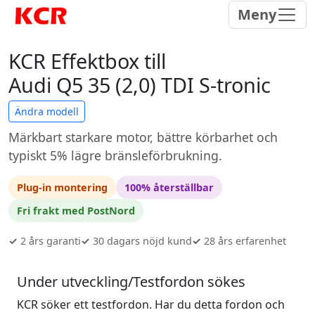
Meny
KCR Effektbox till
Audi Q5 35 (2,0) TDI S-tronic
Ändra modell
Märkbart starkare motor, bättre körbarhet och
typiskt 5% lägre bränsleförbrukning.
Plug-in montering
100% återställbar
Fri frakt med PostNord
✓
2 års garanti
✓
30 dagars nöjd kund
✓
28 års erfarenhet
Under utveckling/Testfordon sökes
KCR söker ett testfordon. Har du detta fordon och