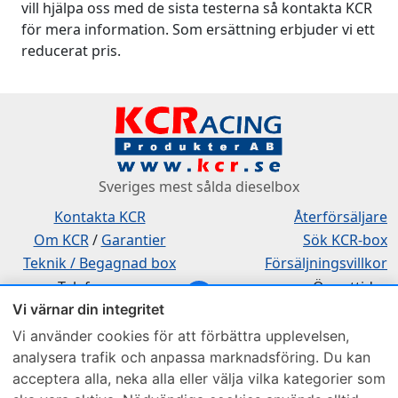
vill hjälpa oss med de sista testerna så kontakta KCR
för mera information. Som ersättning erbjuder vi ett
reducerat pris.
Sveriges mest sålda dieselbox
Kontakta KCR
Återförsäljare
Om KCR
/
Garantier
Sök KCR-box
Teknik / Begagnad box
Försäljningsvillkor
Telefon
Öppettider
Vi värnar din integritet
0515-801 50
Mån-Tor 8:00-16:30
Fredag 8:00-11:30
Vi använder cookies för att förbättra upplevelsen,
analysera trafik och anpassa marknadsföring. Du kan
acceptera alla, neka alla eller välja vilka kategorier som