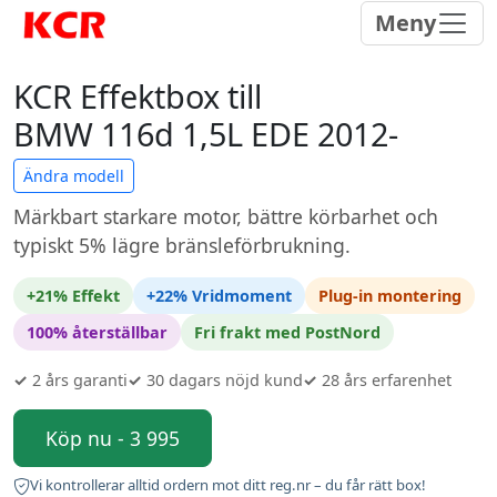
Meny
KCR Effektbox till
BMW 116d 1,5L EDE 2012-
Ändra modell
Märkbart starkare motor, bättre körbarhet och
typiskt 5% lägre bränsleförbrukning.
+21% Effekt
+22% Vridmoment
Plug-in montering
100% återställbar
Fri frakt med PostNord
✓
2 års garanti
✓
30 dagars nöjd kund
✓
28 års erfarenhet
Köp nu - 3 995
Vi kontrollerar alltid ordern mot ditt reg.nr – du får rätt box!