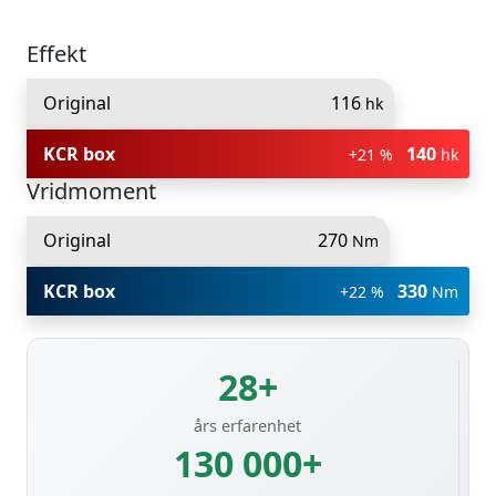
Effekt
Original
116
hk
KCR box
140
+21 %
hk
Vridmoment
Original
270
Nm
KCR box
330
+22 %
Nm
28+
års erfarenhet
130 000+