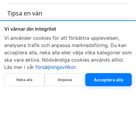
Tipsa en vän
Skicka ett e-mail och tipsa en vän om denna produkt
Vi värnar din integritet
Vi använder cookies för att förbättra upplevelsen,
analysera trafik och anpassa marknadsföring. Du kan
acceptera alla, neka alla eller välja vilka kategorier som
ska vara aktiva. Nödvändiga cookies används alltid.
Läs mer i vår
försäljningsvillkor
.
Sveriges mest sålda dieselbox
Köp nu
Kontakta KCR
Återförsäljare
Acceptera alla
Neka alla
Anpassa
Om KCR
/
Garantier
Sök KCR-box
Teknik / Begagnad box
Försäljningsvillkor
Telefon
Öppettider
0515-801 50
Mån-Tor 8:00-16:30
Fredag 8:00-11:30