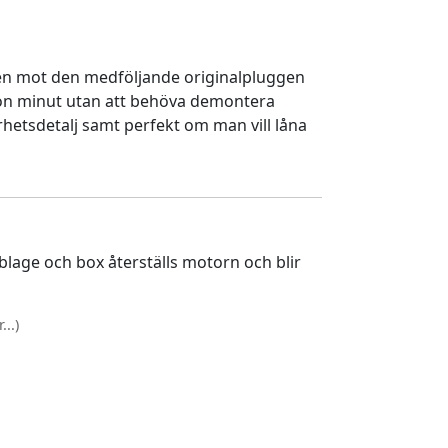
en mot den medföljande originalpluggen
gon minut utan att behöva demontera
rhetsdetalj samt perfekt om man vill låna
lage och box återställs motorn och blir
..)