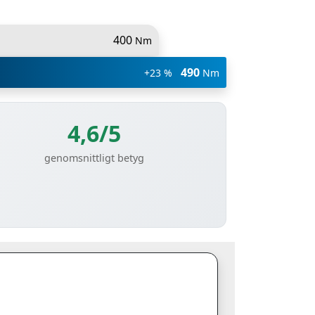
400
Nm
490
+23 %
Nm
4,6/5
genomsnittligt betyg