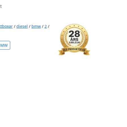
t
ktboxar
/
diesel
/
bmw
/
2
/
 BMW