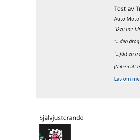
Test av 
Auto Moto
"Den har bliv
"…den drog 
"…fått en tr
(Notera att t
Läs om mera
Självjusterande