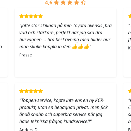
4,6
"Jätte stor skillnad på min Toyota avensis ,bra
"
vrid och starkare ,perfekt när jag ska dra
m
husvagnen … bra beskrivning med bilder hur
f
a
man skulle koppla in den 👍👍👍"
K
Frasse
"Toppen-service, köpte inte ens en ny KCR-
"
produkt, utan en begagnad privat, men fick
C
h
ändå snabb och superbra service när jag
s
hade tekniska frågor, kundservice!!"
b
Anders D.
B