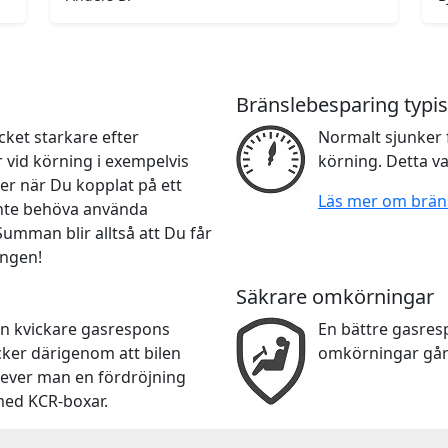
Bränslebesparing typis
ket starkare efter
Normalt sjunker 
r vid körning i exempelvis
körning. Detta va
er när Du kopplat på ett
Läs mer om brän
 inte behöva använda
 Summan blir alltså att Du får
ingen!
Säkrare omkörningar
en kvickare gasrespons
En bättre gasre
cker därigenom att bilen
omkörningar går
lever man en fördröjning
med KCR-boxar.