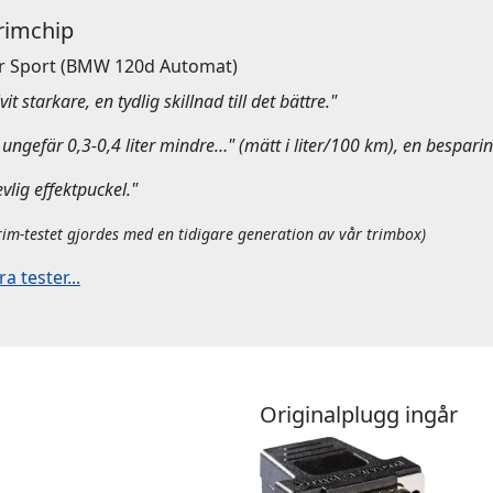
Trimchip
r Sport
(BMW 120d Automat)
it starkare, en tydlig skillnad till det bättre."
ungefär 0,3-0,4 liter mindre…" (mätt i liter/100 km), en besparin
evlig effektpuckel."
rim-testet gjordes med en tidigare generation av vår trimbox)
 tester...
Originalplugg ingår