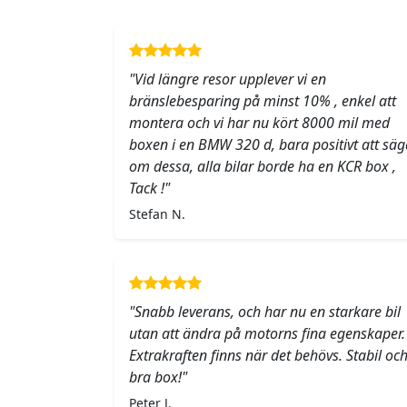
"Vid längre resor upplever vi en
bränslebesparing på minst 10% , enkel att
montera och vi har nu kört 8000 mil med
boxen i en BMW 320 d, bara positivt att säg
om dessa, alla bilar borde ha en KCR box ,
Tack !"
Stefan N.
"Snabb leverans, och har nu en starkare bil
utan att ändra på motorns fina egenskaper.
Extrakraften finns när det behövs. Stabil oc
bra box!"
Peter J.