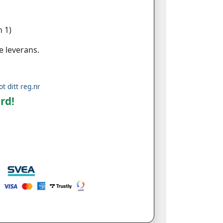
 1)
e leverans.
ot ditt reg.nr
rd!