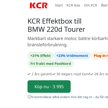
Start
KCR-box
Om KCR
Åter
KCR Effektbox till
BMW 220d Tourer
Märkbart starkare motor, bättre körbarh
bränsleförbrukning.
+21% Effekt
+23% Vridmoment
Plug-in
Fri frakt med PostNord
✓
2 års garanti
✓
30 dagars nöjd kund
✓
28 års e
Köp nu - 3 995
Vi kontrollerar alltid ordern mot ditt reg.nr – du får rä