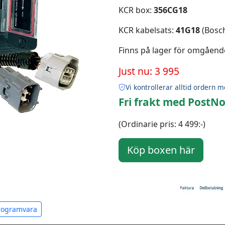
KCR box:
356CG18
KCR kabelsats:
41G18
(Bosch
Finns på lager för omgåend
Just nu: 3 995
Vi kontrollerar alltid ordern m
Fri frakt med PostNo
(Ordinarie pris: 4 499:-)
programvara