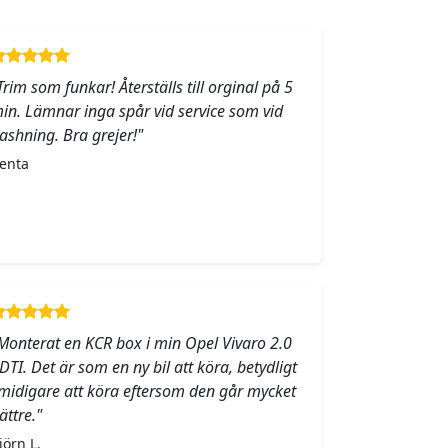
Trim som funkar! Återställs till orginal på 5
in. Lämnar inga spår vid service som vid
lashning. Bra grejer!"
enta
Monterat en KCR box i min Opel Vivaro 2.0
DTI. Det är som en ny bil att köra, betydligt
midigare att köra eftersom den går mycket
ättre."
jörn L.