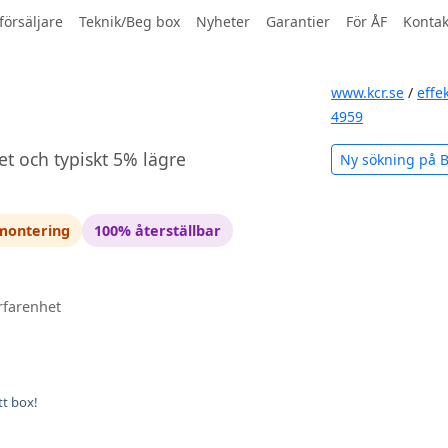
försäljare
Teknik/Beg box
Nyheter
Garantier
För ÅF
Kontak
www.kcr.se
/
effe
4959
et och typiskt 5% lägre
Ny sökning på
 montering
100% återställbar
rfarenhet
tt box!