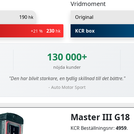
Vridmoment
190
Original
hk
230
KCR box
+21 %
hk
130 000+
nöjda kunder
"Den har blivit starkare, en tydlig skillnad till det bättre."
- Auto Motor Sport
Master III G18
KCR Beställningsnr:
4959
.