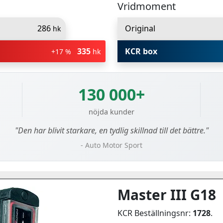
Vridmoment
286
Original
hk
335
KCR box
+17 %
hk
130 000+
nöjda kunder
"Den har blivit starkare, en tydlig skillnad till det bättre."
- Auto Motor Sport
Master III G18
KCR Beställningsnr:
1728
.