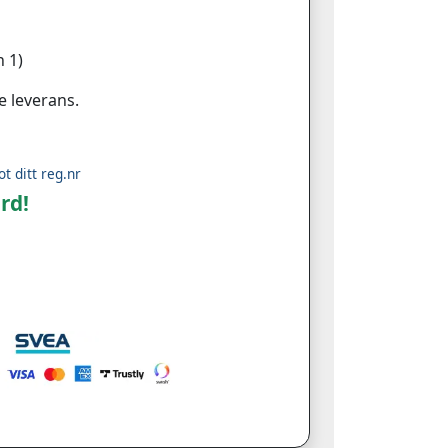
 1)
e leverans.
ot ditt reg.nr
rd!