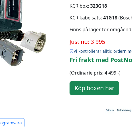
KCR box:
323G18
KCR kabelsats:
41G18
(Bosch
Finns på lager för omgåend
Just nu: 3 995
Vi kontrollerar alltid ordern m
Fri frakt med PostNo
(Ordinarie pris: 4 499:-)
programvara