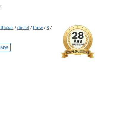
t
ktboxar
/
diesel
/
bmw
/
3
/
 BMW