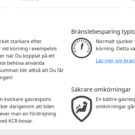
Bränslebesparing typis
ket starkare efter
Normalt sjunker 
r vid körning i exempelvis
körning. Detta va
er när Du kopplat på ett
Läs mer om brän
 inte behöva använda
 Summan blir alltså att Du får
ingen!
Säkrare omkörningar
en kvickare gasrespons
En bättre gasre
cker därigenom att bilen
omkörningar går
lever man en fördröjning
med KCR-boxar.