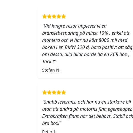
"Vid längre resor upplever vi en
bränslebesparing på minst 10% , enkel att
montera och vi har nu kört 8000 mil med
boxen i en BMW 320 d, bara positivt att säg
om dessa, alla bilar borde ha en KCR box ,
Tack !"
Stefan N.
"Snabb leverans, och har nu en starkare bil
utan att ändra på motorns fina egenskaper.
Extrakraften finns när det behövs. Stabil oc
bra box!"
Peter J.