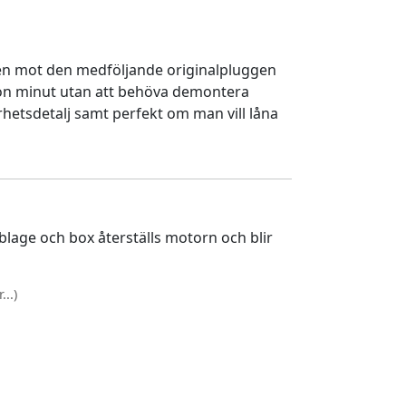
en mot den medföljande originalpluggen
gon minut utan att behöva demontera
rhetsdetalj samt perfekt om man vill låna
lage och box återställs motorn och blir
..)