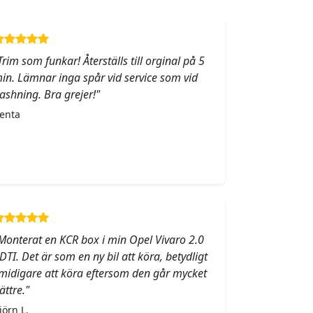
Trim som funkar! Återställs till orginal på 5
in. Lämnar inga spår vid service som vid
lashning. Bra grejer!"
enta
Monterat en KCR box i min Opel Vivaro 2.0
DTI. Det är som en ny bil att köra, betydligt
midigare att köra eftersom den går mycket
ättre."
jörn L.