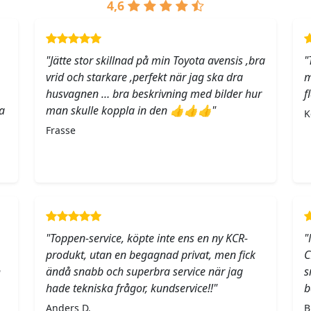
4,6
"Jätte stor skillnad på min Toyota avensis ,bra
"
vrid och starkare ,perfekt när jag ska dra
m
husvagnen … bra beskrivning med bilder hur
f
a
man skulle koppla in den 👍👍👍"
K
Frasse
"Toppen-service, köpte inte ens en ny KCR-
"
produkt, utan en begagnad privat, men fick
C
h
ändå snabb och superbra service när jag
s
hade tekniska frågor, kundservice!!"
b
Anders D.
B