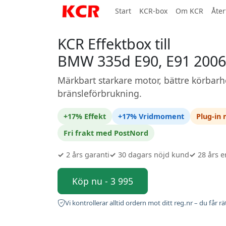
Start
KCR-box
Om KCR
Åter
KCR Effektbox till
BMW 335d E90, E91 2006
Märkbart starkare motor, bättre körbarh
bränsleförbrukning.
+17% Effekt
+17% Vridmoment
Plug-in
Fri frakt med PostNord
✓
2 års garanti
✓
30 dagars nöjd kund
✓
28 års e
Köp nu - 3 995
Vi kontrollerar alltid ordern mot ditt reg.nr – du får rä