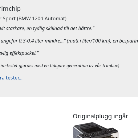
Trimchip
r Sport
(BMW 120d Automat)
it starkare, en tydlig skillnad till det bättre."
ungefär 0,3-0,4 liter mindre…" (mätt i liter/100 km), en besparin
evlig effektpuckel."
rim-testet gjordes med en tidigare generation av vår trimbox)
 tester...
Originalplugg ingår