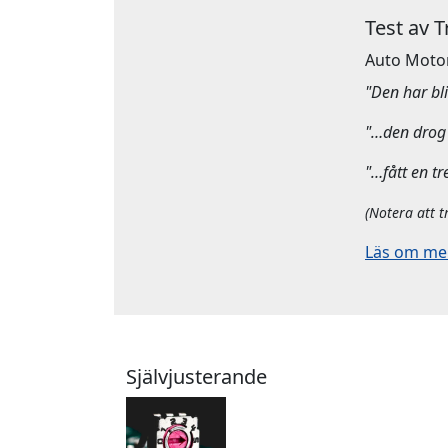
Test av 
Auto Moto
"Den har bliv
"…den drog 
"…fått en tr
(Notera att t
Läs om mera
Självjusterande