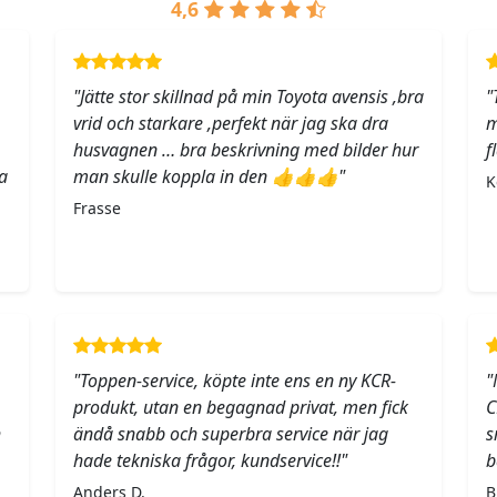
4,6
"Jätte stor skillnad på min Toyota avensis ,bra
"
vrid och starkare ,perfekt när jag ska dra
m
husvagnen … bra beskrivning med bilder hur
f
a
man skulle koppla in den 👍👍👍"
K
Frasse
"Toppen-service, köpte inte ens en ny KCR-
"
produkt, utan en begagnad privat, men fick
C
h
ändå snabb och superbra service när jag
s
hade tekniska frågor, kundservice!!"
b
Anders D.
B