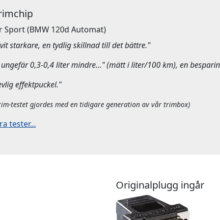
Trimchip
r Sport
(BMW 120d Automat)
it starkare, en tydlig skillnad till det bättre."
ungefär 0,3-0,4 liter mindre…" (mätt i liter/100 km), en besparin
evlig effektpuckel."
rim-testet gjordes med en tidigare generation av vår trimbox)
 tester...
Originalplugg ingår