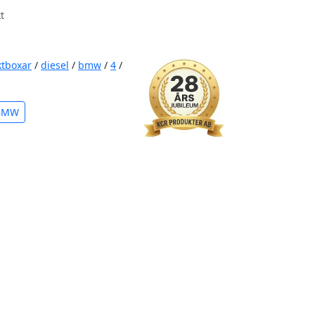
t
ktboxar
/
diesel
/
bmw
/
4
/
 BMW