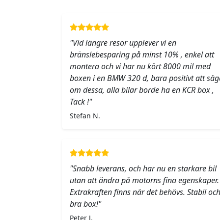
"Vid längre resor upplever vi en
bränslebesparing på minst 10% , enkel att
montera och vi har nu kört 8000 mil med
boxen i en BMW 320 d, bara positivt att säg
om dessa, alla bilar borde ha en KCR box ,
Tack !"
Stefan N.
"Snabb leverans, och har nu en starkare bil
utan att ändra på motorns fina egenskaper.
Extrakraften finns när det behövs. Stabil oc
bra box!"
Peter J.