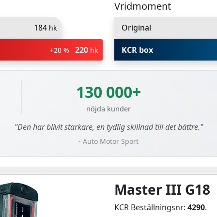
Vridmoment
184
Original
hk
220
KCR box
+20 %
hk
130 000+
nöjda kunder
"Den har blivit starkare, en tydlig skillnad till det bättre."
- Auto Motor Sport
Master III G18
KCR Beställningsnr:
4290
.