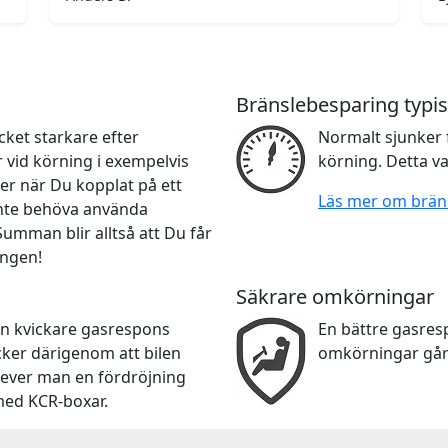
Bränslebesparing typis
ket starkare efter
Normalt sjunker 
r vid körning i exempelvis
körning. Detta va
er när Du kopplat på ett
Läs mer om brän
 inte behöva använda
 Summan blir alltså att Du får
ingen!
Säkrare omkörningar
en kvickare gasrespons
En bättre gasre
cker därigenom att bilen
omkörningar går
lever man en fördröjning
med KCR-boxar.