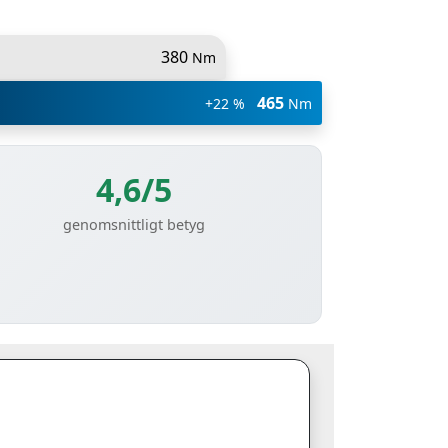
380
Nm
465
+22 %
Nm
4,6/5
genomsnittligt betyg