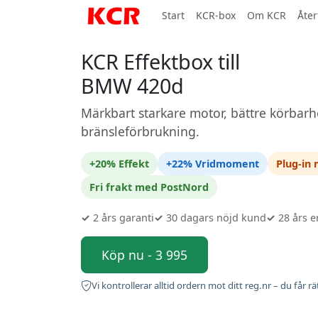
Start
KCR-box
Om KCR
Åter
KCR Effektbox till
BMW 420d
Märkbart starkare motor, bättre körbarh
bränsleförbrukning.
+20% Effekt
+22% Vridmoment
Plug-in
Fri frakt med PostNord
✓
2 års garanti
✓
30 dagars nöjd kund
✓
28 års e
Köp nu - 3 995
Vi kontrollerar alltid ordern mot ditt reg.nr – du får rä