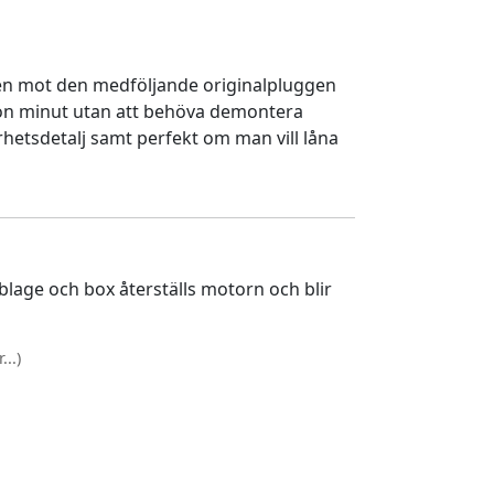
en mot den medföljande originalpluggen
gon minut utan att behöva demontera
rhetsdetalj samt perfekt om man vill låna
lage och box återställs motorn och blir
..)