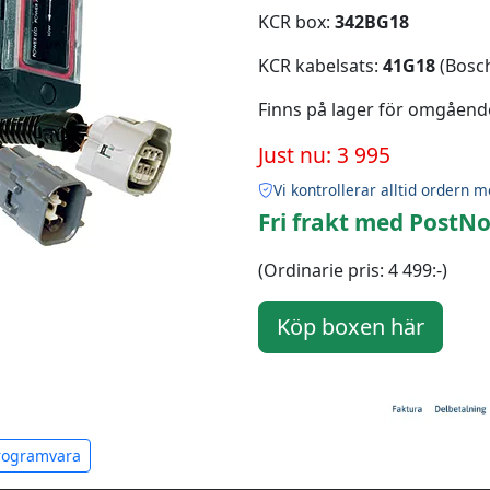
KCR box:
342BG18
KCR kabelsats:
41G18
(Bosch
Finns på lager för omgåend
Just nu: 3 995
Vi kontrollerar alltid ordern m
Fri frakt med PostNo
(Ordinarie pris: 4 499:-)
programvara