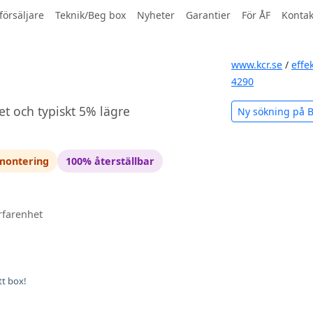
försäljare
Teknik/Beg box
Nyheter
Garantier
För ÅF
Kontak
www.kcr.se
/
effe
4290
et och typiskt 5% lägre
Ny sökning på
 montering
100% återställbar
rfarenhet
tt box!