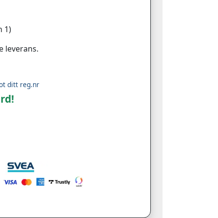
 1)
e leverans.
ot ditt reg.nr
rd!