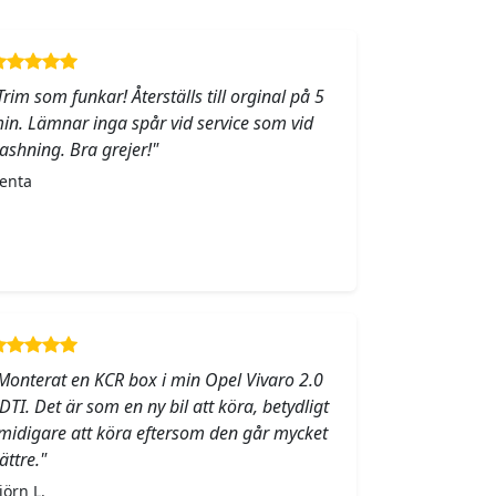
Trim som funkar! Återställs till orginal på 5
in. Lämnar inga spår vid service som vid
lashning. Bra grejer!"
enta
Monterat en KCR box i min Opel Vivaro 2.0
DTI. Det är som en ny bil att köra, betydligt
midigare att köra eftersom den går mycket
ättre."
jörn L.