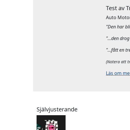
Test av 
Auto Moto
"Den har bliv
"…den drog 
"…fått en tr
(Notera att t
Läs om mera
Självjusterande