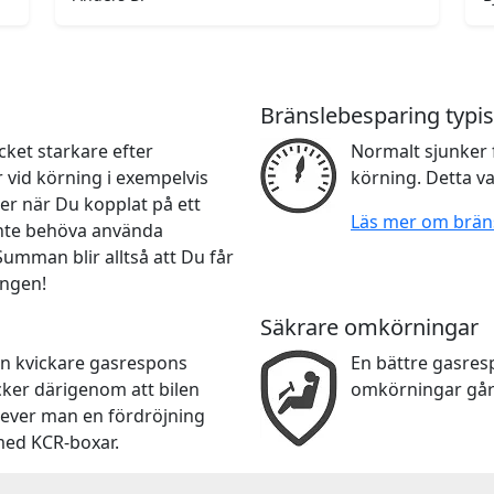
Bränslebesparing typis
ket starkare efter
Normalt sjunker 
r vid körning i exempelvis
körning. Detta va
er när Du kopplat på ett
Läs mer om brän
 inte behöva använda
 Summan blir alltså att Du får
ingen!
Säkrare omkörningar
en kvickare gasrespons
En bättre gasre
cker därigenom att bilen
omkörningar går
lever man en fördröjning
med KCR-boxar.