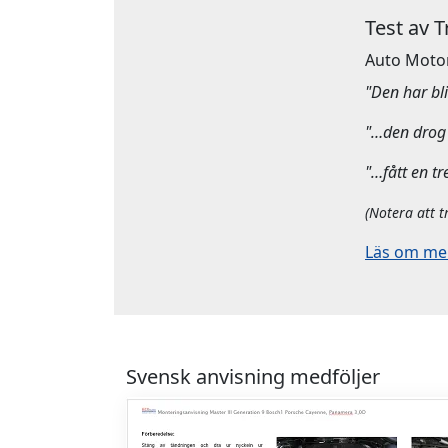
Test av 
Auto Moto
"Den har bliv
"…den drog 
"…fått en tr
(Notera att t
Läs om mera
Svensk anvisning medföljer