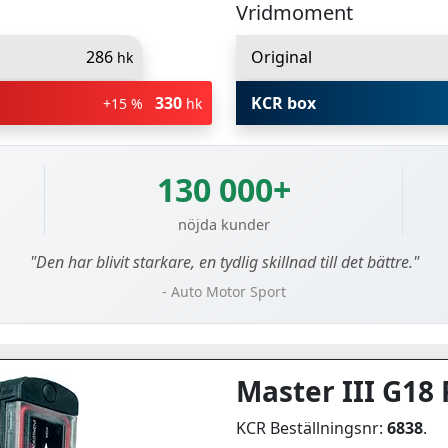
Vridmoment
286
Original
hk
330
KCR box
+15 %
hk
130 000+
nöjda kunder
"Den har blivit starkare, en tydlig skillnad till det bättre."
- Auto Motor Sport
Master III G18 
KCR Beställningsnr:
6838
.