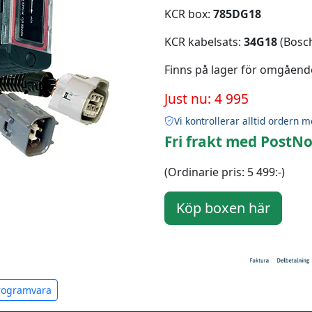
KCR box:
785DG18
KCR kabelsats:
34G18
(Bosch
Finns på lager för omgåend
Just nu: 4 995
Vi kontrollerar alltid ordern m
Fri frakt med PostNo
(Ordinarie pris: 5 499:-)
programvara