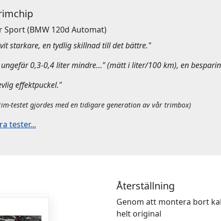
Trimchip
r Sport
(BMW 120d Automat)
it starkare, en tydlig skillnad till det bättre."
ungefär 0,3-0,4 liter mindre…" (mätt i liter/100 km), en besparin
evlig effektpuckel."
rim-testet gjordes med en tidigare generation av vår trimbox)
 tester...
Återställning
Genom att montera bort kab
helt original