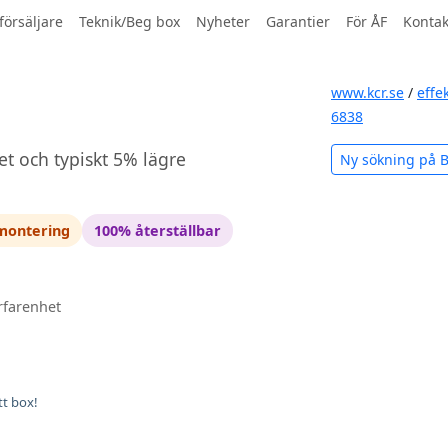
försäljare
Teknik/Beg box
Nyheter
Garantier
För ÅF
Kontak
www.kcr.se
/
effe
6838
et och typiskt 5% lägre
Ny sökning på
 montering
100% återställbar
rfarenhet
tt box!