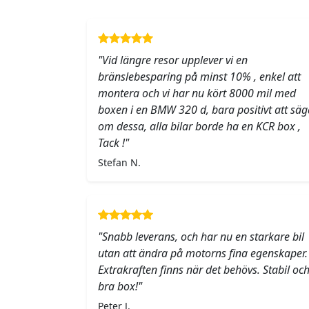
"Vid längre resor upplever vi en
bränslebesparing på minst 10% , enkel att
montera och vi har nu kört 8000 mil med
boxen i en BMW 320 d, bara positivt att säg
om dessa, alla bilar borde ha en KCR box ,
Tack !"
Stefan N.
"Snabb leverans, och har nu en starkare bil
utan att ändra på motorns fina egenskaper.
Extrakraften finns när det behövs. Stabil oc
bra box!"
Peter J.