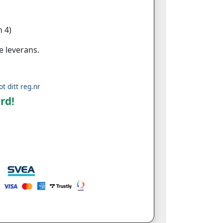
 4)
e leverans.
ot ditt reg.nr
rd!