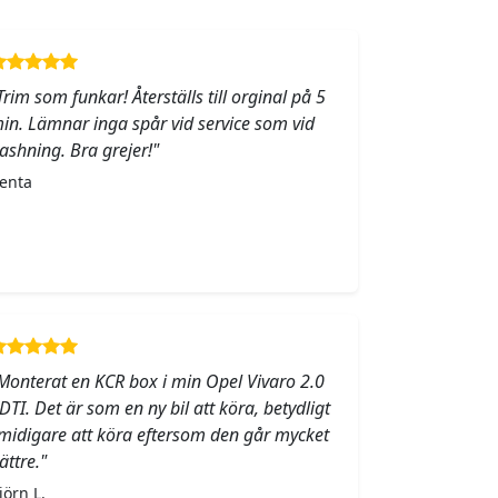
Trim som funkar! Återställs till orginal på 5
in. Lämnar inga spår vid service som vid
lashning. Bra grejer!"
enta
Monterat en KCR box i min Opel Vivaro 2.0
DTI. Det är som en ny bil att köra, betydligt
midigare att köra eftersom den går mycket
ättre."
jörn L.