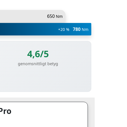
650
Nm
780
+20 %
Nm
4,6/5
genomsnittligt betyg
Pro