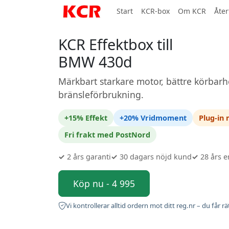
Start
KCR-box
Om KCR
Åter
KCR Effektbox till
BMW 430d
Märkbart starkare motor, bättre körbarh
bränsleförbrukning.
+15% Effekt
+20% Vridmoment
Plug-in
Fri frakt med PostNord
✓
2 års garanti
✓
30 dagars nöjd kund
✓
28 års e
Köp nu - 4 995
Vi kontrollerar alltid ordern mot ditt reg.nr – du får rä