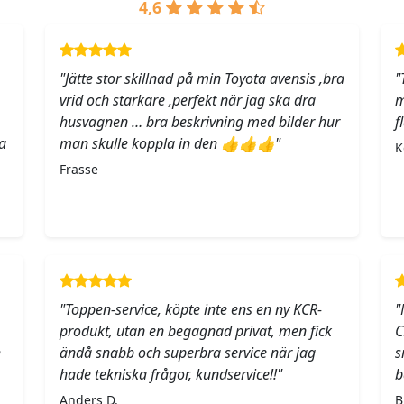
4,6
"Jätte stor skillnad på min Toyota avensis ,bra
"
vrid och starkare ,perfekt när jag ska dra
m
husvagnen … bra beskrivning med bilder hur
f
a
man skulle koppla in den 👍👍👍"
K
Frasse
"Toppen-service, köpte inte ens en ny KCR-
"
produkt, utan en begagnad privat, men fick
C
h
ändå snabb och superbra service när jag
s
hade tekniska frågor, kundservice!!"
b
Anders D.
B