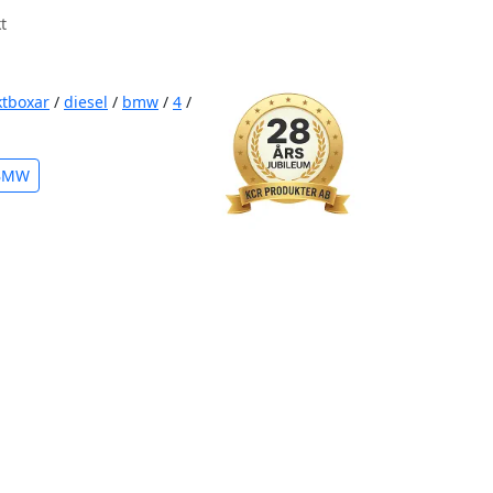
t
ktboxar
/
diesel
/
bmw
/
4
/
 BMW