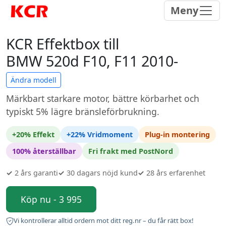
Meny
KCR Effektbox till
BMW 520d F10, F11 2010-
Ändra modell
Märkbart starkare motor, bättre körbarhet och
typiskt 5% lägre bränsleförbrukning.
+20% Effekt
+22% Vridmoment
Plug-in montering
100% återställbar
Fri frakt med PostNord
✓
2 års garanti
✓
30 dagars nöjd kund
✓
28 års erfarenhet
Köp nu - 3 995
Vi kontrollerar alltid ordern mot ditt reg.nr – du får rätt box!