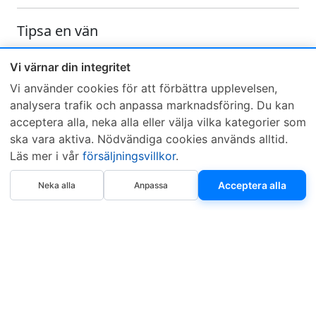
Tipsa en vän
Skicka ett e-mail och tipsa en vän om denna produkt
Vi värnar din integritet
Vi använder cookies för att förbättra upplevelsen,
analysera trafik och anpassa marknadsföring. Du kan
acceptera alla, neka alla eller välja vilka kategorier som
ska vara aktiva. Nödvändiga cookies används alltid.
Läs mer i vår
försäljningsvillkor
.
Sveriges mest sålda dieselbox
Köp nu
Kontakta KCR
Återförsäljare
Acceptera alla
Neka alla
Anpassa
Om KCR
/
Garantier
Sök KCR-box
Teknik / Begagnad box
Försäljningsvillkor
Telefon
Öppettider
0515-801 50
Mån-Tor 8:00-16:30
Fredag 8:00-11:30