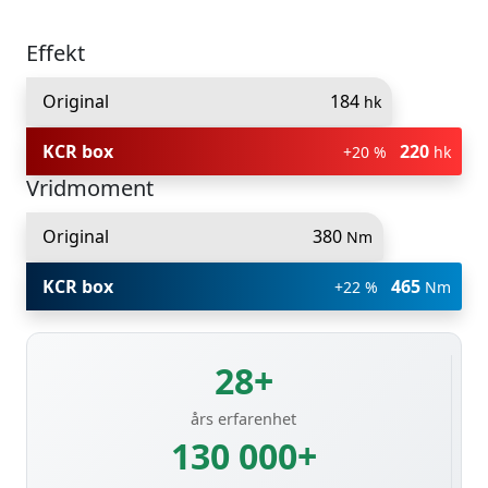
Effekt
Original
184
hk
KCR box
220
+20 %
hk
Vridmoment
Original
380
Nm
KCR box
465
+22 %
Nm
28+
års erfarenhet
130 000+