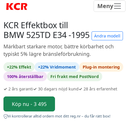
Meny
KCR Effektbox till
BMW 525TD E34 -1995
Ändra modell
Märkbart starkare motor, bättre körbarhet och
typiskt 5% lägre bränsleförbrukning.
+22% Effekt
+22% Vridmoment
Plug-in montering
100% återställbar
Fri frakt med PostNord
✓
2 års garanti
✓
30 dagars nöjd kund
✓
28 års erfarenhet
Köp nu - 3 495
Vi kontrollerar alltid ordern mot ditt reg.nr – du får rätt box!