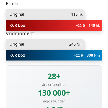
Effekt
Original
115
hk
KCR box
140
+22 %
hk
Vridmoment
Original
245
Nm
KCR box
300
+22 %
Nm
28+
års erfarenhet
130 000+
nöjda kunder