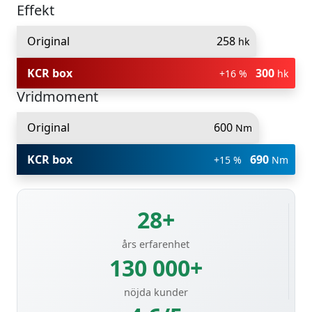
Effekt
Original
258
hk
KCR box
300
+16 %
hk
Vridmoment
Original
600
Nm
KCR box
690
+15 %
Nm
28+
års erfarenhet
130 000+
nöjda kunder