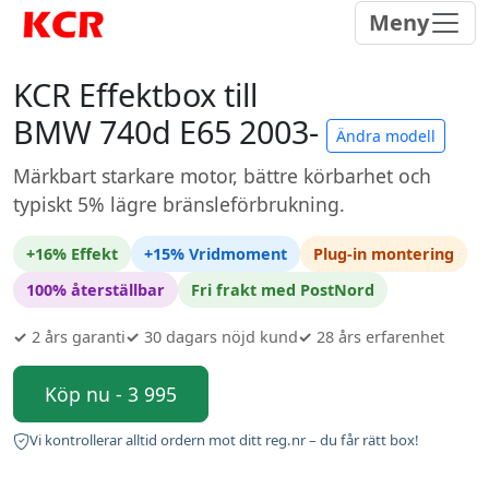
Meny
KCR Effektbox till
BMW 740d E65 2003-
Ändra modell
Märkbart starkare motor, bättre körbarhet och
typiskt 5% lägre bränsleförbrukning.
+16% Effekt
+15% Vridmoment
Plug-in montering
100% återställbar
Fri frakt med PostNord
✓
2 års garanti
✓
30 dagars nöjd kund
✓
28 års erfarenhet
Köp nu - 3 995
Vi kontrollerar alltid ordern mot ditt reg.nr – du får rätt box!