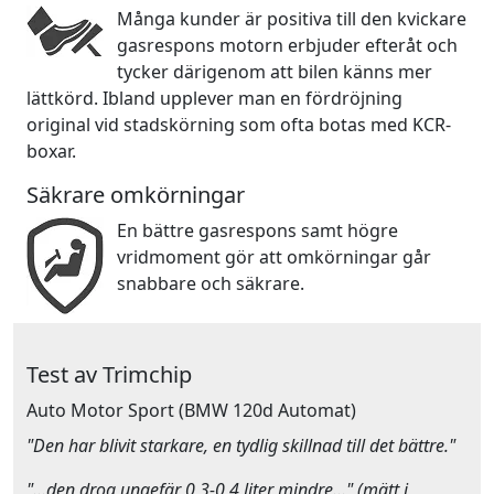
Många kunder är positiva till den kvickare
gasrespons motorn erbjuder efteråt och
tycker därigenom att bilen känns mer
lättkörd. Ibland upplever man en fördröjning
original vid stadskörning som ofta botas med KCR-
boxar.
Säkrare omkörningar
En bättre gasrespons samt högre
vridmoment gör att omkörningar går
snabbare och säkrare.
Test av Trimchip
Auto Motor Sport
(BMW 120d Automat)
"Den har blivit starkare, en tydlig skillnad till det bättre."
"…den drog ungefär 0,3-0,4 liter mindre…" (mätt i