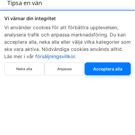
Tipsa en vän
Skicka ett e-mail och tipsa en vän om denna produkt
Vi värnar din integritet
Vi använder cookies för att förbättra upplevelsen,
analysera trafik och anpassa marknadsföring. Du kan
acceptera alla, neka alla eller välja vilka kategorier som
ska vara aktiva. Nödvändiga cookies används alltid.
Läs mer i vår
försäljningsvillkor
.
Sveriges mest sålda dieselbox
Köp nu
Kontakta KCR
Återförsäljare
Acceptera alla
Neka alla
Anpassa
Om KCR
/
Garantier
Sök KCR-box
Teknik / Begagnad box
Försäljningsvillkor
Telefon
Öppettider
0515-801 50
Mån-Tor 8:00-16:30
Fredag 8:00-11:30