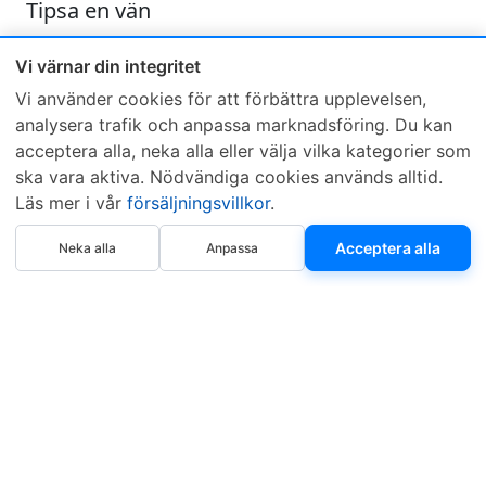
Tipsa en vän
Skicka ett e-mail och tipsa en vän om denna produkt
Vi värnar din integritet
Vi använder cookies för att förbättra upplevelsen,
analysera trafik och anpassa marknadsföring. Du kan
acceptera alla, neka alla eller välja vilka kategorier som
ska vara aktiva. Nödvändiga cookies används alltid.
Läs mer i vår
försäljningsvillkor
.
Sveriges mest sålda dieselbox
Köp nu
Kontakta KCR
Återförsäljare
Acceptera alla
Neka alla
Anpassa
Om KCR
/
Garantier
Sök KCR-box
Teknik / Begagnad box
Försäljningsvillkor
Telefon
Öppettider
0515-801 50
Mån-Tor 8:00-16:30
Fredag 8:00-11:30