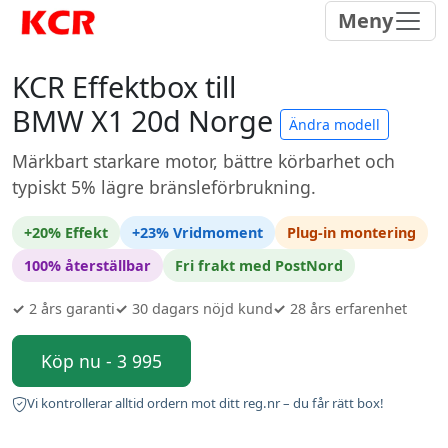
Meny
KCR Effektbox till
BMW X1 20d Norge
Ändra modell
Märkbart starkare motor, bättre körbarhet och
typiskt 5% lägre bränsleförbrukning.
+20% Effekt
+23% Vridmoment
Plug-in montering
100% återställbar
Fri frakt med PostNord
✓
2 års garanti
✓
30 dagars nöjd kund
✓
28 års erfarenhet
Köp nu - 3 995
Vi kontrollerar alltid ordern mot ditt reg.nr – du får rätt box!