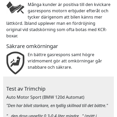
Många kunder är positiva till den kvickare
gasrespons motorn erbjuder efteråt och
tycker därigenom att bilen känns mer
lättkörd. Ibland upplever man en fördröjning
original vid stadskörning som ofta botas med KCR-
boxar.
Säkrare omkörningar
En bättre gasrespons samt högre
vridmoment gör att omkörningar går
snabbare och säkrare.
Test av Trimchip
Auto Motor Sport
(BMW 120d Automat)
"Den har blivit starkare, en tydlig skillnad till det bättre."
"…den drog ungefär 0,3-0,4 liter mindre…" (mätt i