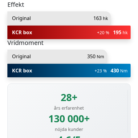
Effekt
Original
163
hk
KCR box
195
+20 %
hk
Vridmoment
Original
350
Nm
KCR box
430
+23 %
Nm
28+
års erfarenhet
130 000+
nöjda kunder