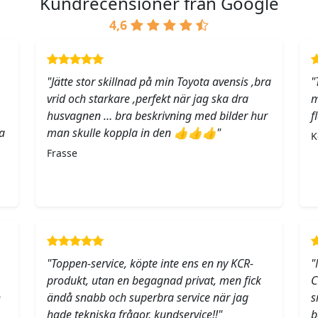
Kundrecensioner från Google
4,6
"Jätte stor skillnad på min Toyota avensis ,bra
"
vrid och starkare ,perfekt när jag ska dra
m
husvagnen … bra beskrivning med bilder hur
f
a
man skulle koppla in den 👍👍👍"
K
Frasse
"Toppen-service, köpte inte ens en ny KCR-
"
produkt, utan en begagnad privat, men fick
C
h
ändå snabb och superbra service när jag
s
hade tekniska frågor, kundservice!!"
b