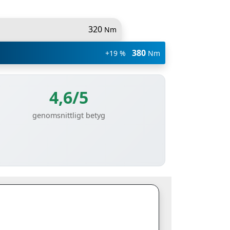
320
Nm
380
+19 %
Nm
4,6/5
genomsnittligt betyg