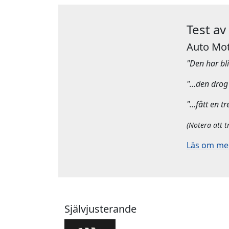
Test av
Auto Mot
"Den har bliv
"…den drog 
"…fått en tr
(Notera att t
Läs om mera
Självjusterande