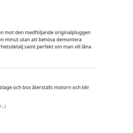
en mot den medföljande originalpluggen
gon minut utan att behöva demontera
rhetsdetalj samt perfekt om man vill låna
lage och box återställs motorn och blir
..)