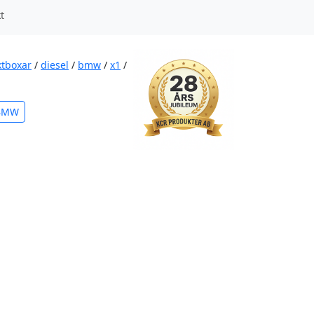
t
ktboxar
/
diesel
/
bmw
/
x1
/
 BMW