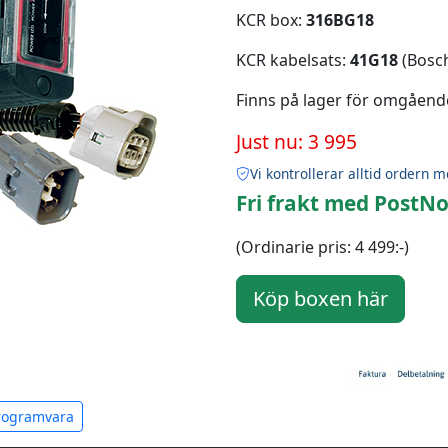
KCR box:
316BG18
KCR kabelsats:
41G18
(Bosch
Finns på lager för omgåend
Just nu: 3 995
Vi kontrollerar alltid ordern m
Fri frakt med PostNo
(Ordinarie pris: 4 499:-)
programvara