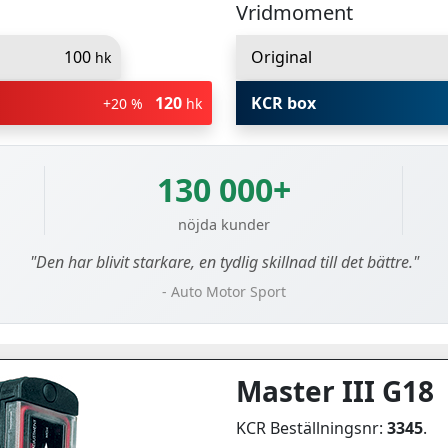
Vridmoment
100
Original
hk
120
KCR box
+20 %
hk
130 000+
nöjda kunder
"Den har blivit starkare, en tydlig skillnad till det bättre."
- Auto Motor Sport
Master III G18
KCR Beställningsnr:
3345
.