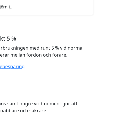
jörn L.
kt 5 %
örbrukningen med runt 5 % vid normal
ierar mellan fordon och förare.
lebesparing
ons samt högre vridmoment gör att
nabbare och säkrare.