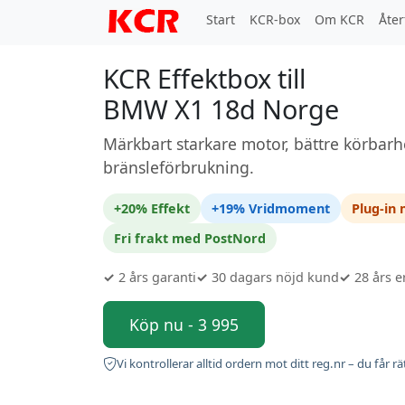
Start
KCR-box
Om KCR
Åter
KCR Effektbox till
BMW X1 18d Norge
Märkbart starkare motor, bättre körbarh
bränsleförbrukning.
+20% Effekt
+19% Vridmoment
Plug-in
Fri frakt med PostNord
✓
2 års garanti
✓
30 dagars nöjd kund
✓
28 års e
Köp nu - 3 995
Vi kontrollerar alltid ordern mot ditt reg.nr – du får rä