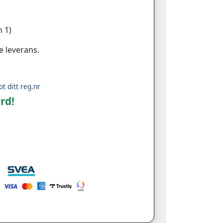
 1)
e leverans.
ot ditt reg.nr
rd!