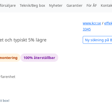
försäljare
Teknik/Beg box
Nyheter
Garantier
För ÅF
Kontak
www.kcr.se
/
effe
3345
et och typiskt 5% lägre
Ny sökning på
 montering
100% återställbar
rfarenhet
tt box!