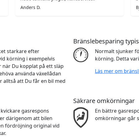
Anders D.
B
Bränslebesparing typis
et starkare efter
Normalt sjunker f
vid körning i exempelvis
körning. Detta var
 när Du kopplat på ett släp
Läs mer om bräns
e behöva använda växellådan
r alltså att Du får en bil med
Säkrare omkörningar
n kvickare gasrespons
En bättre gasresp
er därigenom att bilen
omkörningar går s
n fördröjning original vid
ar.