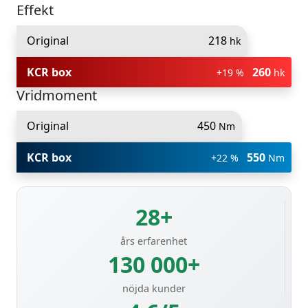
Effekt
Original
218
hk
KCR box
260
+19 %
hk
Vridmoment
Original
450
Nm
KCR box
550
+22 %
Nm
28+
års erfarenhet
130 000+
nöjda kunder