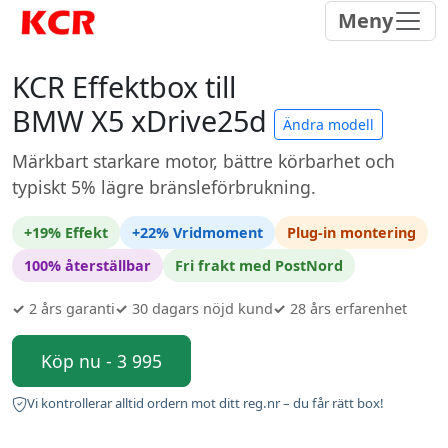
Meny
KCR Effektbox till
BMW X5 xDrive25d
Ändra modell
Märkbart starkare motor, bättre körbarhet och
typiskt 5% lägre bränsleförbrukning.
+19% Effekt
+22% Vridmoment
Plug-in montering
100% återställbar
Fri frakt med PostNord
✓
2 års garanti
✓
30 dagars nöjd kund
✓
28 års erfarenhet
Köp nu - 3 995
Vi kontrollerar alltid ordern mot ditt reg.nr – du får rätt box!