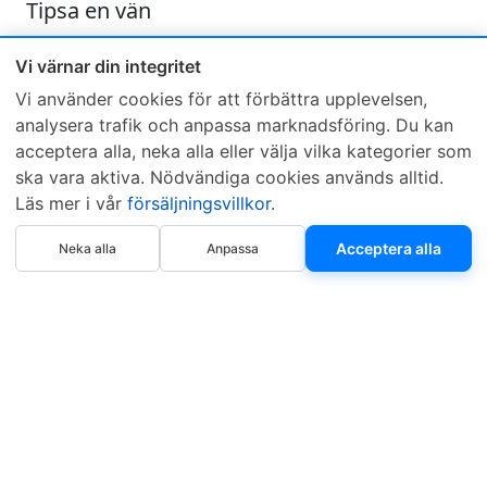
Tipsa en vän
Skicka ett e-mail och tipsa en vän om denna produkt
Vi värnar din integritet
Vi använder cookies för att förbättra upplevelsen,
analysera trafik och anpassa marknadsföring. Du kan
acceptera alla, neka alla eller välja vilka kategorier som
ska vara aktiva. Nödvändiga cookies används alltid.
Läs mer i vår
försäljningsvillkor
.
Sveriges mest sålda dieselbox
Köp nu
Kontakta KCR
Återförsäljare
Acceptera alla
Neka alla
Anpassa
Om KCR
/
Garantier
Sök KCR-box
Teknik / Begagnad box
Försäljningsvillkor
Telefon
Öppettider
0515-801 50
Mån-Tor 8:00-16:30
Fredag 8:00-11:30