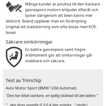
Många kunder är positiva till den kvickare
gasrespons motorn erbjuder efteråt och
tycker därigenom att bilen känns mer
lättkörd. Ibland upplever man en fördröjning
original vid stadskörning som ofta botas med KCR-
boxar.
Säkrare omkörningar
En bättre gasrespons samt högre
vridmoment gör att omkörningar går
snabbare och säkrare.
Test av Trimchip
Auto Motor Sport
(BMW 120d Automat)
"Den har blivit starkare, en tydlig skillnad till det bättre."
"…den drog ungefär 0,3-0,4 liter mindre…" (mätt i