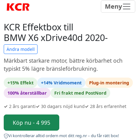
Meny
KCR Effektbox till
BMW X6 xDrive40d 2020-
Ändra modell
Märkbart starkare motor, bättre körbarhet och
typiskt 5% lägre bränsleförbrukning.
+15% Effekt
+14% Vridmoment
Plug-in montering
100% återställbar
Fri frakt med PostNord
✓
2 års garanti
✓
30 dagars nöjd kund
✓
28 års erfarenhet
Köp nu - 4 995
Vi kontrollerar alltid ordern mot ditt reg.nr – du får rätt box!