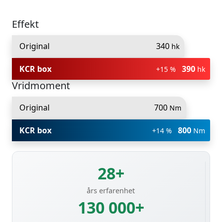
Effekt
Original
340
hk
KCR box
390
+15 %
hk
Vridmoment
Original
700
Nm
KCR box
800
+14 %
Nm
28+
års erfarenhet
130 000+