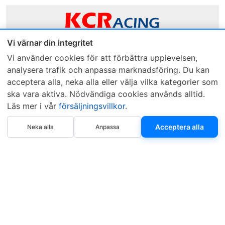
Vi värnar din integritet
Sveriges mest sålda dieselbox
Vi använder cookies för att förbättra upplevelsen,
analysera trafik och anpassa marknadsföring. Du kan
Kontakta KCR
Återförsäljare
acceptera alla, neka alla eller välja vilka kategorier som
Om KCR
/
Garantier
Sök KCR-box
ska vara aktiva. Nödvändiga cookies används alltid.
Teknik / Begagnad box
Försäljningsvillkor
Läs mer i vår
försäljningsvillkor
.
Telefon
Öppettider
Köp nu
Acceptera alla
Neka alla
Anpassa
0515-801 50
Mån-Tor 8:00-16:30
Fredag 8:00-11:30
Webbplatsen använder Cookies. Läs mer...
.
Copyright © 1997–2026 • KCR Produkter AB