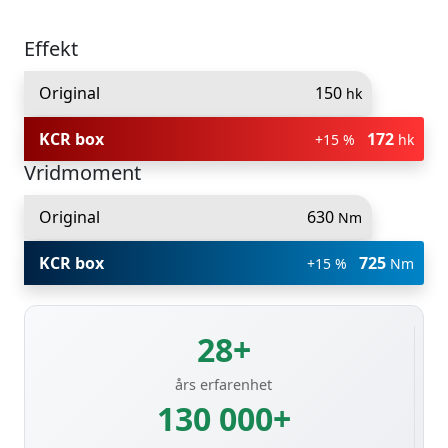
Effekt
Original
150
hk
KCR box
172
+15 %
hk
Vridmoment
Original
630
Nm
KCR box
725
+15 %
Nm
28+
års erfarenhet
130 000+