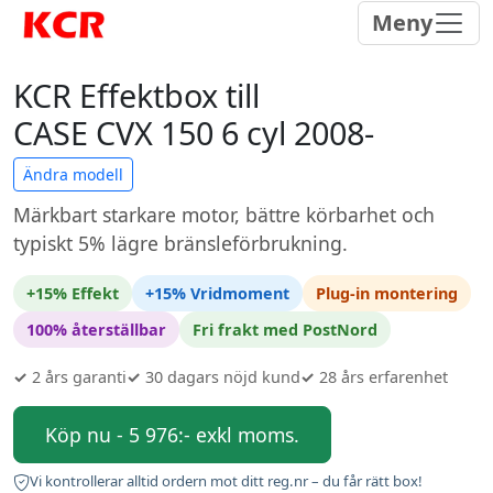
Meny
KCR Effektbox till
CASE CVX 150 6 cyl 2008-
Ändra modell
Märkbart starkare motor, bättre körbarhet och
typiskt 5% lägre bränsleförbrukning.
+15% Effekt
+15% Vridmoment
Plug-in montering
100% återställbar
Fri frakt med PostNord
✓
2 års garanti
✓
30 dagars nöjd kund
✓
28 års erfarenhet
Köp nu - 5 976:- exkl moms.
Vi kontrollerar alltid ordern mot ditt reg.nr – du får rätt box!