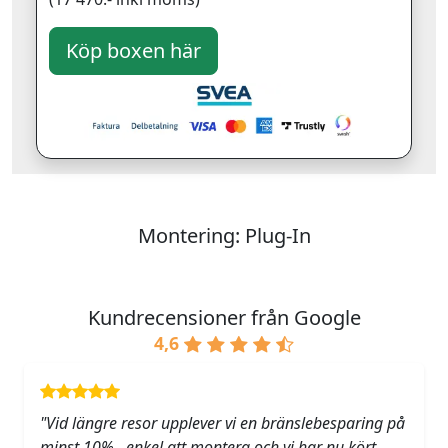
Montering: Plug-In
Kundrecensioner från Google
4,6
"Vid längre resor upplever vi en bränslebesparing på
minst 10% , enkel att montera och vi har nu kört