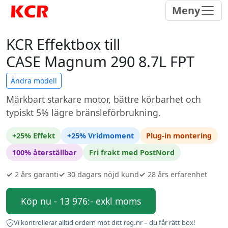
Meny
KCR Effektbox till
CASE Magnum 290 8.7L FPT
Ändra modell
Märkbart starkare motor, bättre körbarhet och
typiskt 5% lägre bränsleförbrukning.
+25% Effekt
+25% Vridmoment
Plug-in montering
100% återställbar
Fri frakt med PostNord
✓
2 års garanti
✓
30 dagars nöjd kund
✓
28 års erfarenhet
Köp nu - 13 976:- exkl moms
Vi kontrollerar alltid ordern mot ditt reg.nr – du får rätt box!