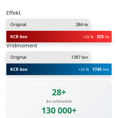
Effekt
Original
284
hk
KCR box
355
+25 %
hk
Vridmoment
Original
1397
Nm
KCR box
1745
+25 %
Nm
28+
års erfarenhet
130 000+