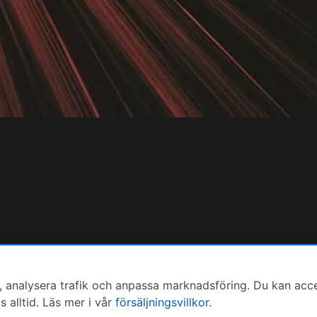
 analysera trafik och anpassa marknadsföring. Du kan accepte
alltid. Läs mer i vår
försäljningsvillkor
.