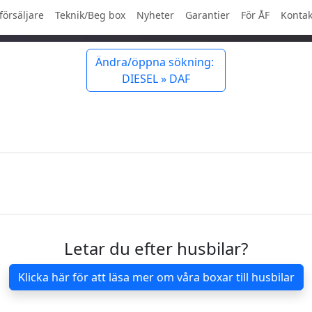
försäljare
Teknik/Beg box
Nyheter
Garantier
För ÅF
Kontak
Ändra/öppna sökning:
DIESEL » DAF
Letar du efter husbilar?
Klicka här för att läsa mer om våra boxar till husbilar