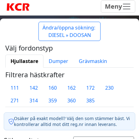
Meny
Ändra/öppna sökning:
DIESEL » DOOSAN
Välj fordonstyp
Hjullastare
Dumper
Grävmaskin
Filtrera hästkrafter
111
142
160
162
172
230
271
314
359
360
385
Osäker på exakt modell? Välj den som stämmer bäst. Vi
kontrollerar alltid mot ditt reg.nr innan leverans.